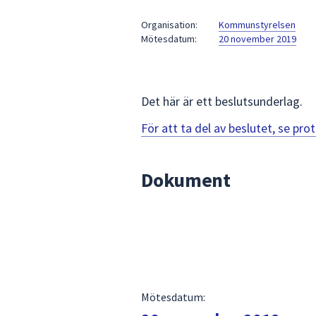
under
fältet.
Organisation:
Kommunstyrelsen
Mötesdatum:
20 november 2019
Använd
piltangenterna
för
att
Det här är ett beslutsunderlag.
navigera
mellan
För att ta del av beslutet, se pr
sökförslagen
och
Dokument
enter
för
att
välja
något
av
dem.
Mötesdatum: