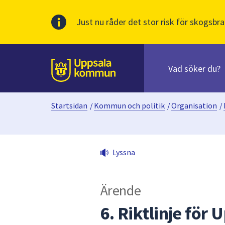
Just nu råder det stor risk för skogsbra
Sök
efter
huvudinnehåll
innehåll
Till sidans
på
webbplatsen.
Startsidan
/
Kommun och politik
/
Organisation
/
När
du
börjar
skriva
Lyssna
i
sökfältet
kommer
Ärende
sökförslag
att
6. Riktlinje för
presenteras