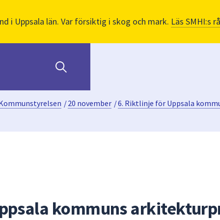
nd i Uppsala län. Var försiktig i skog och mark.
Läs SMHI:s r
Kommunstyrelsen
/
20 november
/
6. Riktlinje för Uppsala komm
 Uppsala kommuns arkitekturp