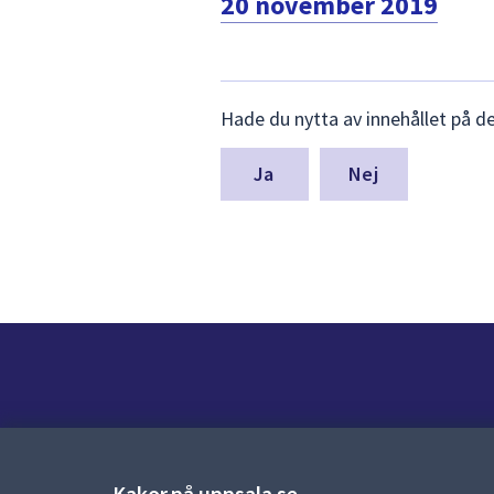
20 november 2019
Lämna
Hade du nytta av innehållet på d
synpunkter
för
denna
Nej
sida
Kontakt
Kontaktcenter:
018-727 00 00
Kakor på uppsala.se