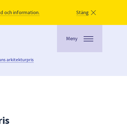
åd och information.
Stäng
Meny
uns arkitekturpris
ris