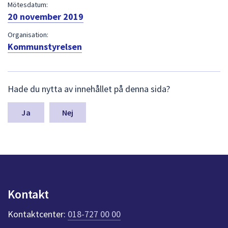
dem.
Mötesdatum:
20 november 2019
Organisation:
Kommunstyrelsen
L
Hade du nytta av innehållet på denna sida?
ä
m
n
Nej
a
s
y
n
p
u
n
Kontakt
k
t
Kontaktcenter:
018-727 00 00
e