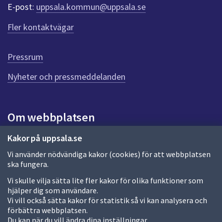
r
E-post:
uppsala.kommun@uppsala.se
f
ö
Fler kontaktvägar
r
d
e
Pressrum
n
n
Nyheter och pressmeddelanden
a
s
i
Om webbplatsen
d
a
Om webbplatsen
Kakor på uppsala.se
Vi använder nödvändiga kakor (cookies) för att webbplatsen
Allmänna handlingar och diarium
ska fungera.
Behandling av personuppgifter
Vi skulle vilja sätta lite fler kakor för olika funktioner som
hjälper dig som användare.
Kakor
Vi vill också sätta kakor för statistik så vi kan analysera och
förbättra webbplatsen.
Språk (other languages)
Du kan när du vill ändra dina inställningar.