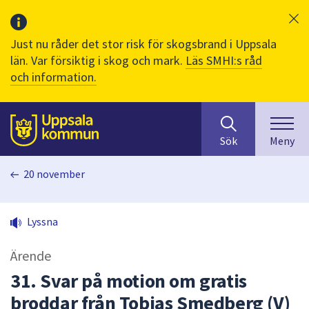
Just nu råder det stor risk för skogsbrand i Uppsala
län. Var försiktig i skog och mark.
Läs SMHI:s råd
och information.
Sök
huvudinnehåll
efter
Till sidans
Sök
Meny
innehåll
på
20 november
webbplatsen.
När
du
Lyssna
börjar
skriva
Ärende
i
sökfältet
31. Svar på motion om gratis
kommer
broddar från Tobias Smedberg (V)
sökförslag