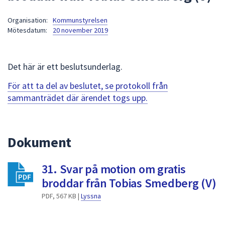
att
Organisation:
Kommunstyrelsen
presenteras
Mötesdatum:
20 november 2019
under
fältet.
Använd
Det här är ett beslutsunderlag.
piltangenterna
för
För att ta del av beslutet, se protokoll från
att
sammanträdet där ärendet togs upp.
navigera
mellan
sökförslagen
Dokument
och
enter
31. Svar på motion om gratis
för
att
broddar från Tobias Smedberg (V)
välja
PDF, 567 KB |
Lyssna
något
av