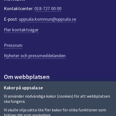
k
t
Kontaktcenter:
018-727 00 00
e
r
E-post:
uppsala.kommun@uppsala.se
f
ö
Fler kontaktvägar
r
d
e
Pressrum
n
n
Nyheter och pressmeddelanden
a
s
i
Om webbplatsen
d
a
Om webbplatsen
Kakor på uppsala.se
Vi använder nödvändiga kakor (cookies) för att webbplatsen
Allmänna handlingar och diarium
ska fungera.
Behandling av personuppgifter
Vi skulle vilja sätta lite fler kakor för olika funktioner som
hjälper dig som användare.