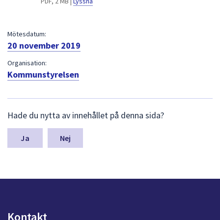
PDF, 2 MB |
Lyssna
dem.
Mötesdatum:
20 november 2019
Organisation:
Kommunstyrelsen
L
Hade du nytta av innehållet på denna sida?
ä
m
n
Nej
a
s
y
n
p
u
n
Kontakt