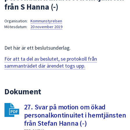
från S Hanna (-)
att
presenteras
under
Organisation:
Kommunstyrelsen
Mötesdatum:
20 november 2019
fältet.
Använd
piltangenterna
Det här är ett beslutsunderlag.
för
att
För att ta del av beslutet, se protokoll från
navigera
sammanträdet där ärendet togs upp.
mellan
sökförslagen
och
Dokument
enter
för
att
27. Svar på motion om ökad
välja
personalkontinuitet i hemtjänsten
något
från Stefan Hanna (-)
av