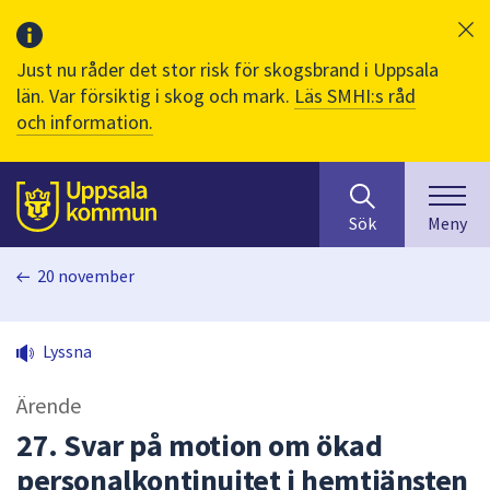
Just nu råder det stor risk för skogsbrand i Uppsala
län. Var försiktig i skog och mark.
Läs SMHI:s råd
och information.
Sök
huvudinnehåll
efter
Till sidans
Sök
Meny
innehåll
på
20 november
webbplatsen.
När
du
Lyssna
börjar
skriva
Ärende
i
sökfältet
27. Svar på motion om ökad
kommer
personalkontinuitet i hemtjänsten
sökförslag