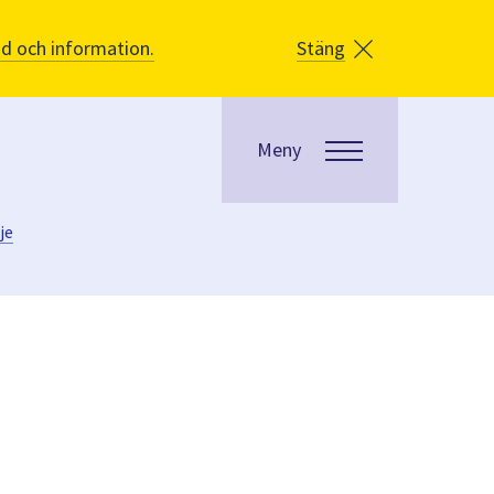
åd och information.
Stäng
Meny
je