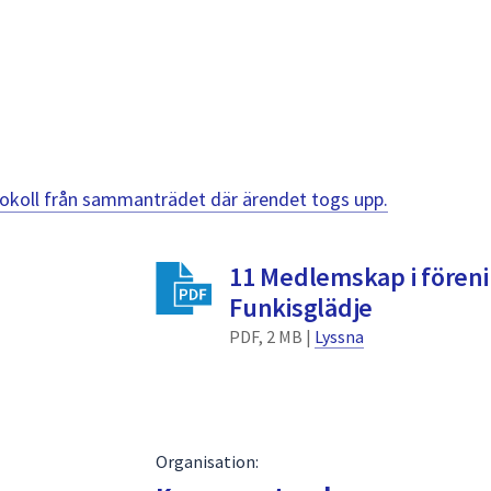
otokoll från sammanträdet där ärendet togs upp.
11 Medlemskap i fören
Funkisglädje
PDF, 2 MB |
Lyssna
Organisation: