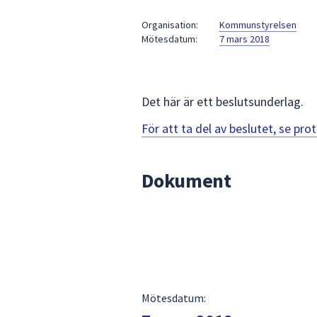
under
fältet.
Organisation:
Kommunstyrelsen
Mötesdatum:
7 mars 2018
Använd
piltangenterna
för
att
Det här är ett beslutsunderlag.
navigera
mellan
För att ta del av beslutet, se pr
sökförslagen
och
Dokument
enter
för
att
välja
något
av
dem.
Mötesdatum: