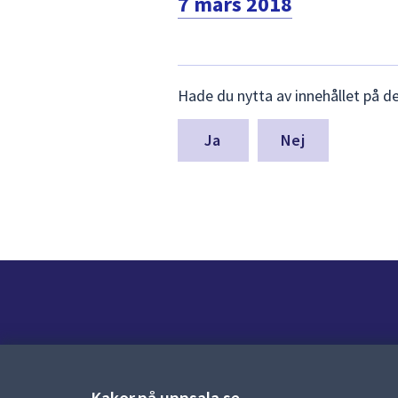
7 mars 2018
Lämna
Hade du nytta av innehållet på d
synpunkter
för
denna
Nej
sida
Kontakt
Kontaktcenter:
018-727 00 00
Kakor på uppsala.se