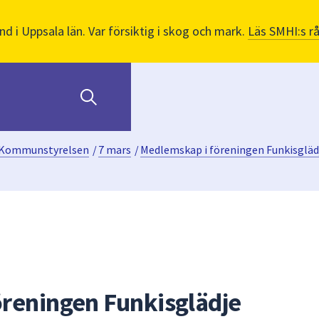
nd i Uppsala län. Var försiktig i skog och mark.
Läs SMHI:s r
Kommunstyrelsen
/
7 mars
/
Medlemskap i föreningen Funkisgläd
reningen Funkisglädje