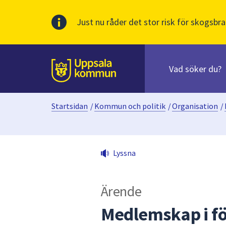
Just nu råder det stor risk för skogsbra
Sök
efter
huvudinnehåll
innehåll
Till sidans
på
webbplatsen.
Startsidan
/
Kommun och politik
/
Organisation
/
När
du
börjar
skriva
Lyssna
i
sökfältet
kommer
Ärende
sökförslag
att
Medlemskap i fö
presenteras