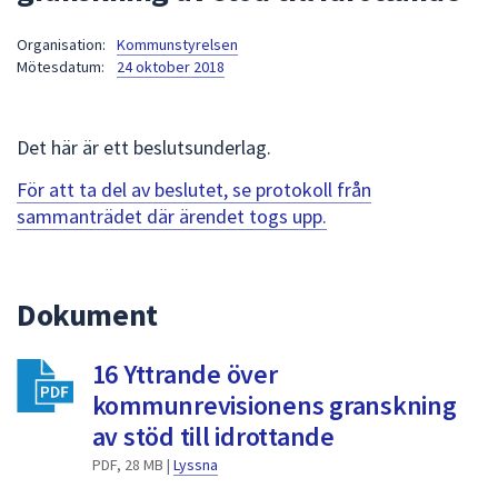
att
Organisation:
Kommunstyrelsen
presenteras
Mötesdatum:
24 oktober 2018
under
fältet.
Använd
Det här är ett beslutsunderlag.
piltangenterna
för
För att ta del av beslutet, se protokoll från
att
sammanträdet där ärendet togs upp.
navigera
mellan
sökförslagen
Dokument
och
enter
16 Yttrande över
för
att
kommunrevisionens granskning
välja
av stöd till idrottande
något
PDF, 28 MB |
Lyssna
av