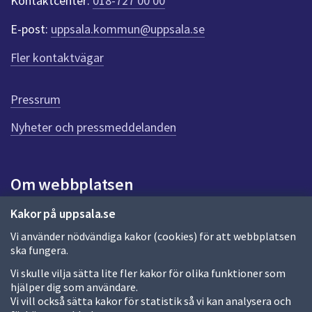
Kontaktcenter:
018-727 00 00
e
r
E-post:
uppsala.kommun@uppsala.se
f
ö
Fler kontaktvägar
r
d
e
Pressrum
n
n
Nyheter och pressmeddelanden
a
s
i
Om webbplatsen
d
a
Om webbplatsen
Kakor på uppsala.se
Vi använder nödvändiga kakor (cookies) för att webbplatsen
Allmänna handlingar och diarium
ska fungera.
Behandling av personuppgifter
Vi skulle vilja sätta lite fler kakor för olika funktioner som
hjälper dig som användare.
Kakor
Vi vill också sätta kakor för statistik så vi kan analysera och