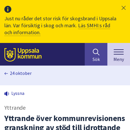
Just nu råder det stor risk för skogsbrand i Uppsala
län. Var försiktig i skog och mark.
Läs SMHI:s råd
och information.
Sök
huvudinnehåll
efter
Till sidans
Sök
Meny
innehåll
på
24 oktober
webbplatsen.
När
du
Lyssna
börjar
skriva
Yttrande
i
sökfältet
Yttrande över kommunrevisionens
kommer
granskning av stöd till idrottande
sökförslag