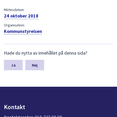
dem.
Mötesdatum:
24 oktober 2018
Organisation:
Kommunstyrelsen
L
Hade du nytta av innehållet på denna sida?
ä
m
n
Nej
a
s
y
n
p
u
n
Kontakt
k
t