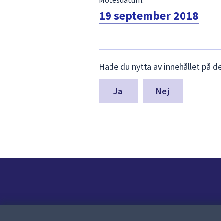
19 september 2018
Lämna
Hade du nytta av innehållet på d
synpunkter
för
denna
Nej
sida
Kontakt