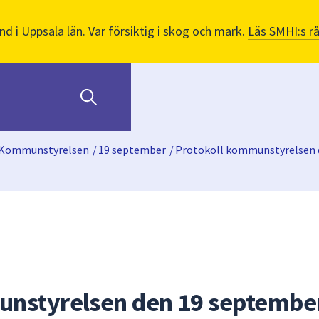
nd i Uppsala län. Var försiktig i skog och mark.
Läs SMHI:s r
Kommunstyrelsen
/
19 september
/
Protokoll kommunstyrelsen 
unstyrelsen den 19 septembe