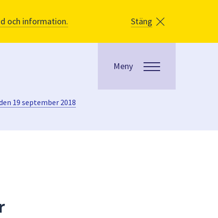
åd och information.
Stäng
Meny
den 19 september 2018
r