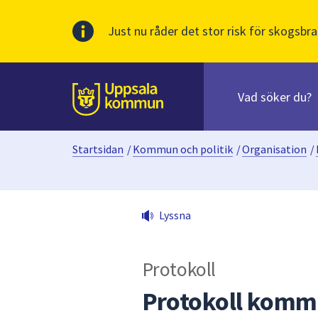
Just nu råder det stor risk för skogsbra
Sök
efter
huvudinnehåll
innehåll
Till sidans
på
webbplatsen.
Startsidan
/
Kommun och politik
/
Organisation
/
När
du
börjar
skriva
Lyssna
i
sökfältet
kommer
Protokoll
sökförslag
att
Protokoll komm
presenteras