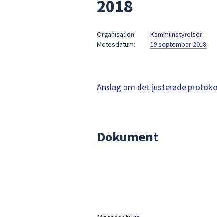
2018
under
fältet.
Använd
Organisation:
Kommunstyrelsen
piltangenterna
Mötesdatum:
19 september 2018
för
att
navigera
mellan
Anslag om det justerade protoko
sökförslagen
och
enter
för
Dokument
att
välja
något
av
dem.
Mötesdatum: