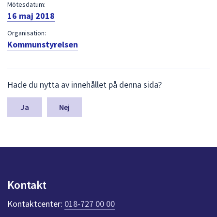
dem.
Mötesdatum:
16 maj 2018
Organisation:
Kommunstyrelsen
L
Hade du nytta av innehållet på denna sida?
ä
m
n
Nej
a
s
y
n
p
u
n
Kontakt
k
t
Kontaktcenter:
018-727 00 00
e