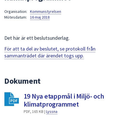
att
Organisation:
Kommunstyrelsen
presenteras
Mötesdatum:
16 maj 2018
under
fältet.
Använd
Det här är ett beslutsunderlag.
piltangenterna
för
För att ta del av beslutet, se protokoll från
att
sammanträdet där ärendet togs upp.
navigera
mellan
sökförslagen
Dokument
och
enter
19 Nya etappmål i Miljö- och
för
att
klimatprogrammet
välja
PDF, 165 KB |
Lyssna
något
av