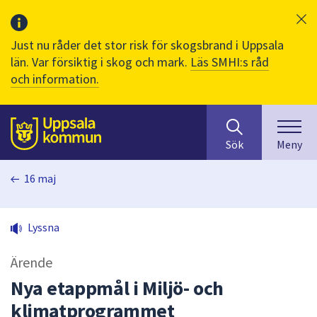
Just nu råder det stor risk för skogsbrand i Uppsala
län. Var försiktig i skog och mark.
Läs SMHI:s råd
och information.
Sök
huvudinnehåll
efter
Till sidans
Sök
Meny
innehåll
på
16 maj
webbplatsen.
När
du
Lyssna
börjar
skriva
Ärende
i
sökfältet
Nya etappmål i Miljö- och
kommer
klimatprogrammet
sökförslag