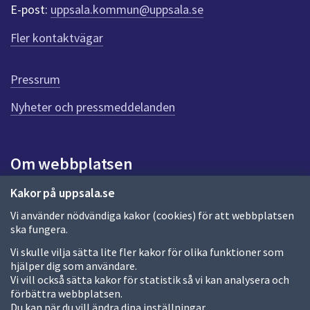
r
E-post:
uppsala.kommun@uppsala.se
f
ö
Fler kontaktvägar
r
d
e
Pressrum
n
n
Nyheter och pressmeddelanden
a
s
i
Om webbplatsen
d
a
Om webbplatsen
Kakor på uppsala.se
Vi använder nödvändiga kakor (cookies) för att webbplatsen
Allmänna handlingar och diarium
ska fungera.
Behandling av personuppgifter
Vi skulle vilja sätta lite fler kakor för olika funktioner som
hjälper dig som användare.
Kakor
Vi vill också sätta kakor för statistik så vi kan analysera och
förbättra webbplatsen.
Språk (other languages)
Du kan när du vill ändra dina inställningar.