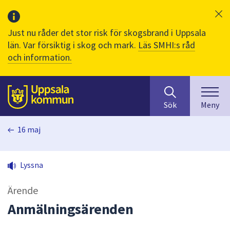
Just nu råder det stor risk för skogsbrand i Uppsala
län. Var försiktig i skog och mark.
Läs SMHI:s råd
och information.
Sök
huvudinnehåll
efter
Till sidans
Sök
Meny
innehåll
på
16 maj
webbplatsen.
När
du
Lyssna
börjar
skriva
Ärende
i
sökfältet
Anmälningsärenden
kommer
sökförslag