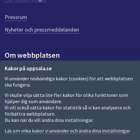
r
d
e
Pressrum
n
n
Nyheter och pressmeddelanden
a
s
i
Om webbplatsen
d
a
Om webbplatsen
Kakor på uppsala.se
Vi använder nödvändiga kakor (cookies) för att webbplatsen
Allmänna handlingar och diarium
ska fungera.
Behandling av personuppgifter
Vi skulle vilja sätta lite fler kakor för olika funktioner som
hjälper dig som användare.
Kakor
Vi vill också sätta kakor för statistik så vi kan analysera och
förbättra webbplatsen.
Språk (other languages)
Du kan när du vill ändra dina inställningar.
Tillgänglighetsredogörelse
Läs om vilka kakor vi använder och ändra dina inställningar