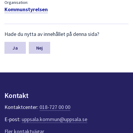
dem.
Organisation:
Kommunstyrelsen
L
Hade du nytta av innehållet på denna sida?
ä
m
n
Nej
a
s
y
n
p
u
n
Kontakt
k
t
Kontaktcenter:
018-727 00 00
e
r
E-post:
uppsala.kommun@uppsala.se
f
ö
Fler kontaktvägar