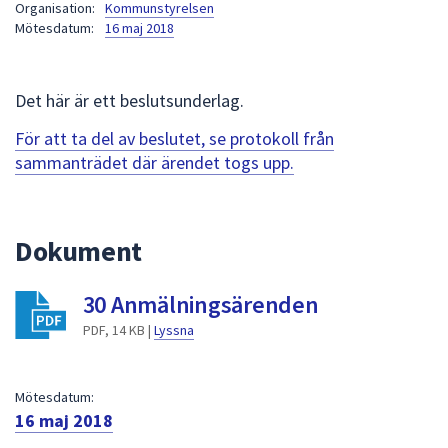
Organisation:
Kommunstyrelsen
att
Mötesdatum:
16 maj 2018
presenteras
under
fältet.
Det här är ett beslutsunderlag.
Använd
För att ta del av beslutet, se protokoll från
piltangenterna
sammanträdet där ärendet togs upp.
för
att
navigera
mellan
Dokument
sökförslagen
och
30 Anmälningsärenden
enter
PDF, 14 KB |
Lyssna
för
att
välja
Mötesdatum:
något
16 maj 2018
av