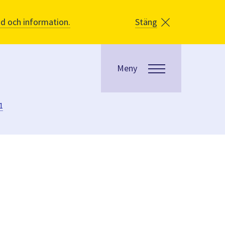
åd och information.
Stäng
Meny
1