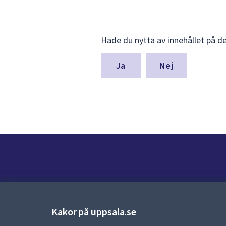
Lämna
Hade du nytta av innehållet på d
synpunkter
för
denna
Nej
sida
Kontakt
Kontaktcenter:
018-727 00 00
Kakor på uppsala.se