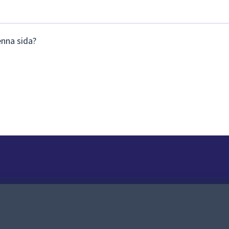
enna sida?
Om webbplatsen
Om webbplatsen