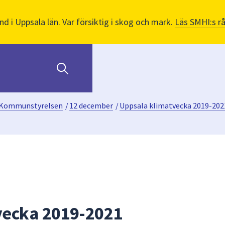
nd i Uppsala län. Var försiktig i skog och mark.
Läs SMHI:s r
Kommunstyrelsen
/
12 december
/
Uppsala klimatvecka 2019-202
vecka 2019-2021