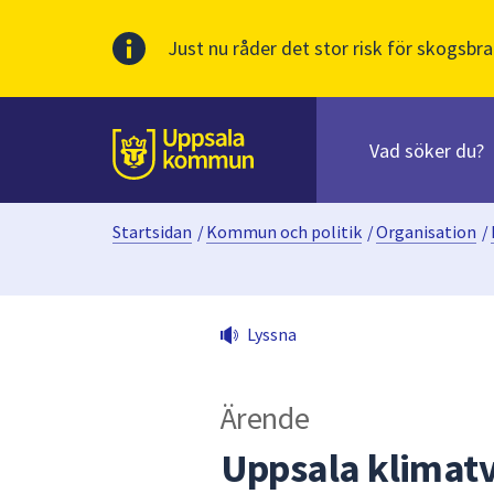
Just nu råder det stor risk för skogsbra
Sök
efter
huvudinnehåll
innehåll
Till sidans
på
webbplatsen.
Startsidan
/
Kommun och politik
/
Organisation
/
När
du
börjar
skriva
Lyssna
i
sökfältet
kommer
Ärende
sökförslag
att
Uppsala klimat
presenteras