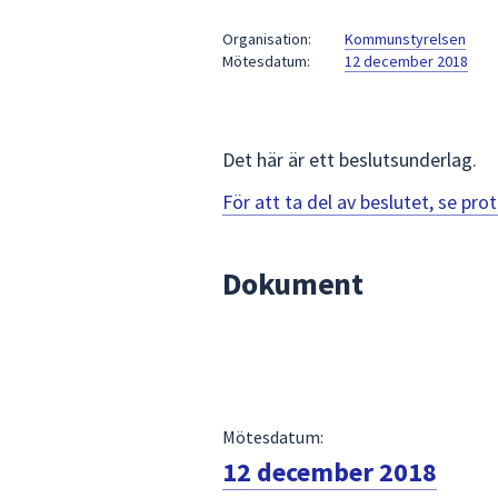
under
fältet.
Organisation:
Kommunstyrelsen
Mötesdatum:
12 december 2018
Använd
piltangenterna
för
att
Det här är ett beslutsunderlag.
navigera
mellan
För att ta del av beslutet, se pr
sökförslagen
och
Dokument
enter
för
att
välja
något
av
Mötesdatum:
dem.
12 december 2018