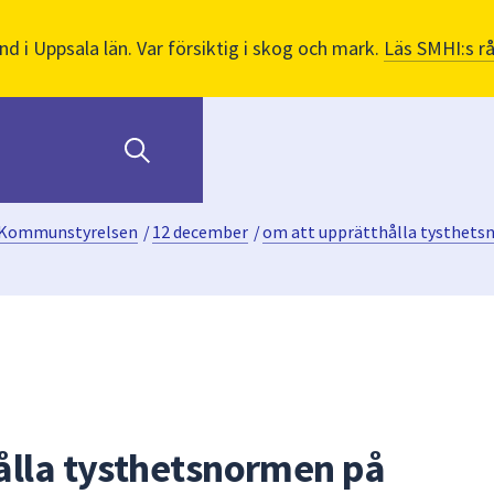
nd i Uppsala län. Var försiktig i skog och mark.
Läs SMHI:s r
Kommunstyrelsen
/
12 december
/
om att upprätthålla tysthet
ålla tysthetsnormen på