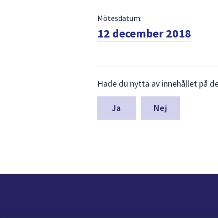
Mötesdatum:
12 december 2018
Lämna
Hade du nytta av innehållet på d
synpunkter
för
denna
Nej
sida