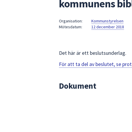
kommunens bibl
under
fältet.
Använd
Organisation:
Kommunstyrelsen
piltangenterna
Mötesdatum:
12 december 2018
för
att
navigera
mellan
Det här är ett beslutsunderlag.
sökförslagen
För att ta del av beslutet, se pr
och
enter
för
Dokument
att
välja
något
av
dem.