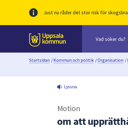
Just nu råder det stor risk för skogsbra
Sök
efter
huvudinnehåll
innehåll
Till sidans
på
webbplatsen.
Startsidan
/
Kommun och politik
/
Organisation
/
När
du
börjar
skriva
Lyssna
i
sökfältet
kommer
Motion
sökförslag
att
om att upprätth
presenteras