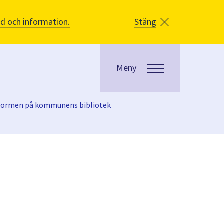
åd och information.
Stäng
Meny
snormen på kommunens bibliotek