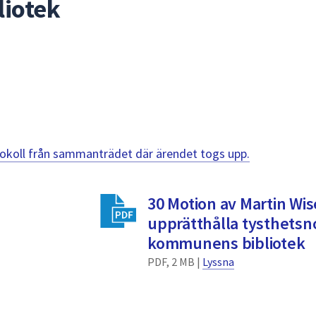
iotek
otokoll från sammanträdet där ärendet togs upp.
30 Motion av Martin Wis
upprätthålla tysthets
kommunens bibliotek
PDF, 2 MB |
Lyssna