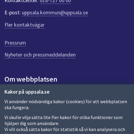
Kontaktcenter:
018-727 00 00
e
r
E-post:
uppsala.kommun@uppsala.se
f
ö
Fler kontaktvägar
r
d
e
Pressrum
n
n
Nyheter och pressmeddelanden
a
s
i
Om webbplatsen
d
a
Om webbplatsen
Kakor på uppsala.se
Vi använder nödvändiga kakor (cookies) för att webbplatsen
Allmänna handlingar och diarium
ska fungera.
Behandling av personuppgifter
Vi skulle vilja sätta lite fler kakor för olika funktioner som
hjälper dig som användare.
Kakor
Vi vill också sätta kakor för statistik så vi kan analysera och