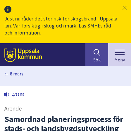
Just nu råder det stor risk för skogsbrand i Uppsala
län. Var försiktig i skog och mark.
Läs SMHI:s råd
och information.
Sök
huvudinnehåll
efter
Till sidans
Sök
Meny
innehåll
på
8 mars
webbplatsen.
När
du
Lyssna
börjar
skriva
Ärende
i
sökfältet
Samordnad planeringsprocess för
kommer
stads- och landsbygdsutveckling
sökförslag