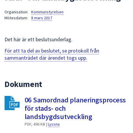
att
Organisation:
Kommunstyrelsen
presenteras
Mötesdatum:
8 mars 2017
under
fältet.
Använd
Det här är ett beslutsunderlag.
piltangenterna
för
För att ta del av beslutet, se protokoll från
att
sammanträdet där ärendet togs upp.
navigera
mellan
sökförslagen
Dokument
och
enter
06 Samordnad planeringsprocess
för
att
för stads- och
välja
landsbygdsutveckling
något
PDF, 496 KB |
Lyssna
av