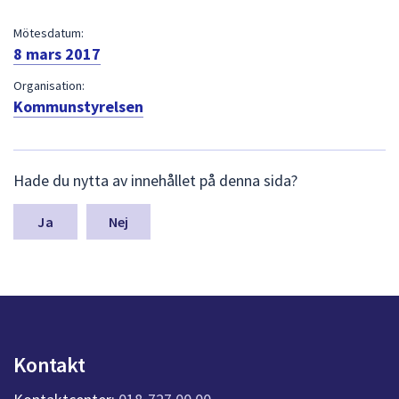
dem.
Mötesdatum:
8 mars 2017
Organisation:
Kommunstyrelsen
L
Hade du nytta av innehållet på denna sida?
ä
m
n
Nej
a
s
y
n
p
u
n
Kontakt
k
t