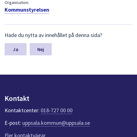
dem.
Organisation:
Kommunstyrelsen
L
Hade du nytta av innehållet på denna sida?
ä
m
n
Nej
a
s
y
n
p
u
n
Kontakt
k
t
Kontaktcenter:
018-727 00 00
e
r
E-post:
uppsala.kommun@uppsala.se
f
ö
Fler kontaktvägar