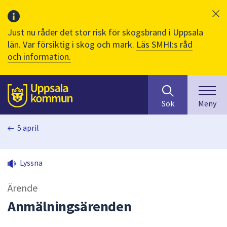
Just nu råder det stor risk för skogsbrand i Uppsala
län. Var försiktig i skog och mark.
Läs SMHI:s råd
och information.
Sök
huvudinnehåll
efter
Till sidans
Sök
Meny
innehåll
på
5 april
webbplatsen.
När
du
Lyssna
börjar
skriva
Ärende
i
sökfältet
Anmälningsärenden
kommer
sökförslag