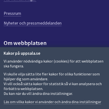
r
d
e
Pressrum
n
n
Nyheter och pressmeddelanden
a
s
i
Om webbplatsen
d
a
Om webbplatsen
Kakor på uppsala.se
Vi använder nödvändiga kakor (cookies) för att webbplatsen
Allmänna handlingar och diarium
ska fungera.
Behandling av personuppgifter
Vi skulle vilja sätta lite fler kakor för olika funktioner som
hjälper dig som användare.
Kakor
Vi vill också sätta kakor för statistik så vi kan analysera och
förbättra webbplatsen.
Språk (other languages)
Du kan när du vill ändra dina inställningar.
Tillgänglighetsredogörelse
Läs om vilka kakor vi använder och ändra dina inställningar