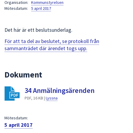
Organisation:
Kommunstyrelsen
att
Mötesdatum:
5 april 2017
presenteras
under
fältet.
Det här är ett beslutsunderlag.
Använd
För att ta del av beslutet, se protokoll från
piltangenterna
sammanträdet där ärendet togs upp.
för
att
navigera
mellan
Dokument
sökförslagen
och
34 Anmälningsärenden
enter
PDF, 16 KB |
Lyssna
för
att
välja
Mötesdatum:
något
5 april 2017
av