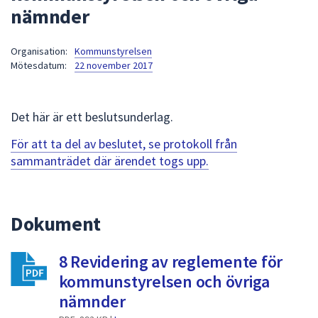
nämnder
att
presenteras
under
Organisation:
Kommunstyrelsen
Mötesdatum:
22 november 2017
fältet.
Använd
piltangenterna
Det här är ett beslutsunderlag.
för
att
För att ta del av beslutet, se protokoll från
navigera
sammanträdet där ärendet togs upp.
mellan
sökförslagen
och
Dokument
enter
för
att
8 Revidering av reglemente för
välja
kommunstyrelsen och övriga
något
nämnder
av