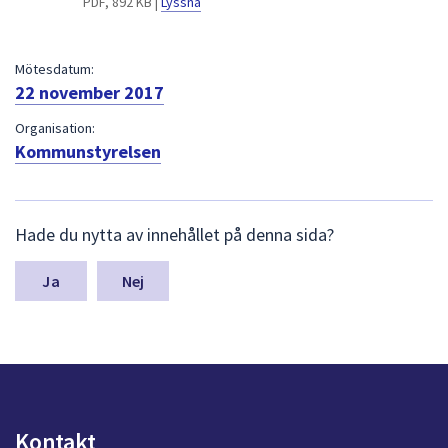
PDF, 892 KB |
Lyssna
dem.
Mötesdatum:
22 november 2017
Organisation:
Kommunstyrelsen
L
Hade du nytta av innehållet på denna sida?
ä
m
n
Nej
a
s
y
n
p
u
n
Kontakt