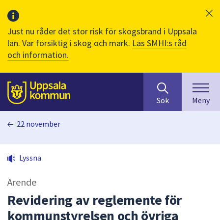
Just nu råder det stor risk för skogsbrand i Uppsala
län. Var försiktig i skog och mark.
Läs SMHI:s råd
och information.
Sök
huvudinnehåll
efter
Till sidans
Sök
Meny
innehåll
på
22 november
webbplatsen.
När
du
Lyssna
börjar
skriva
Ärende
i
sökfältet
Revidering av reglemente för
kommer
kommunstyrelsen och övriga
sökförslag