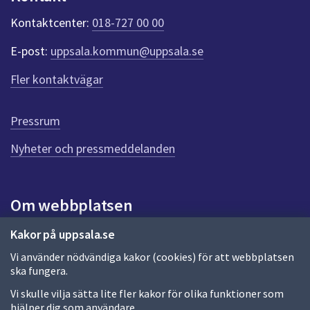
k
t
Kontaktcenter:
018-727 00 00
e
r
E-post:
uppsala.kommun@uppsala.se
f
ö
Fler kontaktvägar
r
d
e
Pressrum
n
n
Nyheter och pressmeddelanden
a
s
i
Om webbplatsen
d
a
Om webbplatsen
Kakor på uppsala.se
Vi använder nödvändiga kakor (cookies) för att webbplatsen
Allmänna handlingar och diarium
ska fungera.
Behandling av personuppgifter
Vi skulle vilja sätta lite fler kakor för olika funktioner som
hjälper dig som användare.