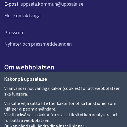
r
E-post:
uppsala.kommun@uppsala.se
f
ö
Fler kontaktvägar
r
d
e
Pressrum
n
n
Nyheter och pressmeddelanden
a
s
i
Om webbplatsen
d
a
Om webbplatsen
Kakor på uppsala.se
Vi använder nödvändiga kakor (cookies) för att webbplatsen
Allmänna handlingar och diarium
ska fungera.
Behandling av personuppgifter
Vi skulle vilja sätta lite fler kakor för olika funktioner som
hjälper dig som användare.
Kakor
Vi vill också sätta kakor för statistik så vi kan analysera och
förbättra webbplatsen.
Språk (other languages)
Du kan när du vill ändra dina inställningar.