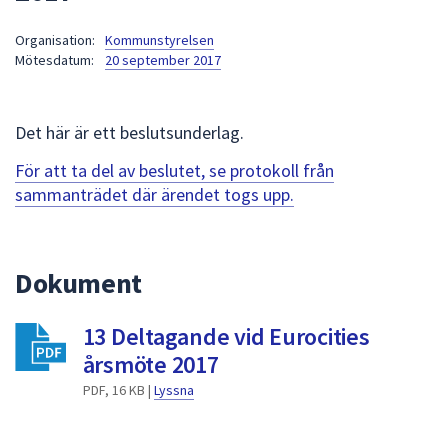
att
Organisation:
Kommunstyrelsen
presenteras
Mötesdatum:
20 september 2017
under
fältet.
Använd
Det här är ett beslutsunderlag.
piltangenterna
för
För att ta del av beslutet, se protokoll från
att
sammanträdet där ärendet togs upp.
navigera
mellan
sökförslagen
Dokument
och
enter
13 Deltagande vid Eurocities
för
att
årsmöte 2017
välja
PDF, 16 KB |
Lyssna
något
av