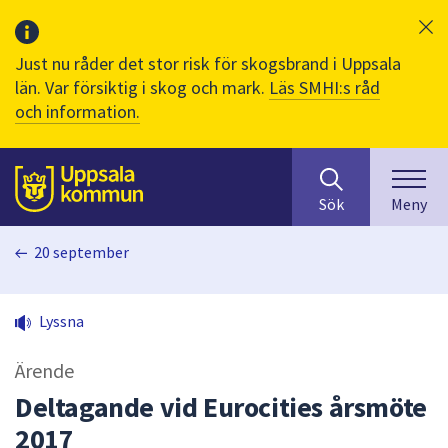
Just nu råder det stor risk för skogsbrand i Uppsala
län. Var försiktig i skog och mark.
Läs SMHI:s råd
och information.
Sök
huvudinnehåll
efter
Till sidans
Sök
Meny
innehåll
på
20 september
webbplatsen.
När
du
Lyssna
börjar
skriva
Ärende
i
sökfältet
Deltagande vid Eurocities årsmöte
kommer
2017
sökförslag