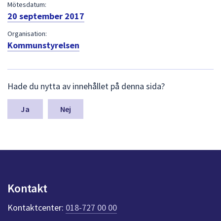
dem.
Mötesdatum:
20 september 2017
Organisation:
Kommunstyrelsen
L
Hade du nytta av innehållet på denna sida?
ä
m
n
Nej
a
s
y
n
p
u
n
Kontakt
k
t
Kontaktcenter:
018-727 00 00
e