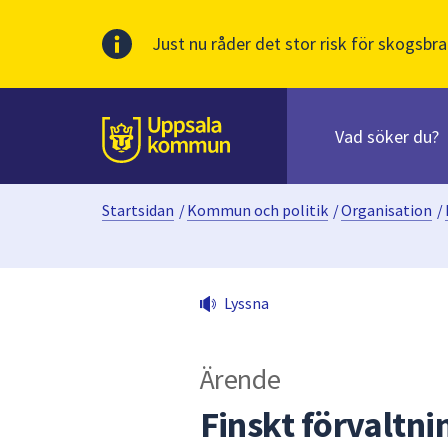
Just nu råder det stor risk för skogsbra
Sök
efter
huvudinnehåll
innehåll
Till sidans
på
webbplatsen.
Startsidan
/
Kommun och politik
/
Organisation
/
När
du
börjar
skriva
Lyssna
i
sökfältet
kommer
Ärende
sökförslag
att
Finskt förvaltn
presenteras