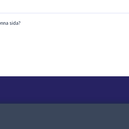
enna sida?
Om webbplatsen
Om webbplatsen