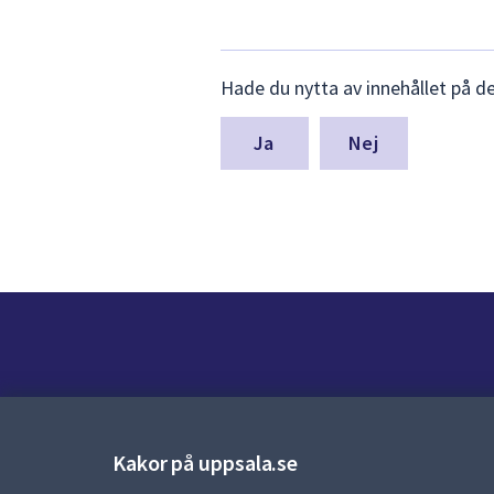
Lämna
Hade du nytta av innehållet på d
synpunkter
för
denna
Nej
sida
Kontakt
Kontaktcenter:
018-727 00 00
Kakor på uppsala.se