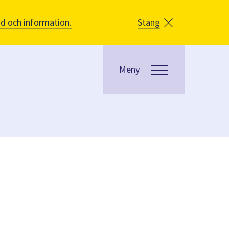
åd och information.
Stäng
Meny