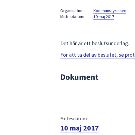
under
fältet.
Organisation:
Kommunstyrelsen
Mötesdatum:
10 maj 2017
Använd
piltangenterna
för
att
Det här är ett beslutsunderlag.
navigera
mellan
För att ta del av beslutet, se pr
sökförslagen
och
Dokument
enter
för
att
välja
något
av
Mötesdatum:
dem.
10 maj 2017