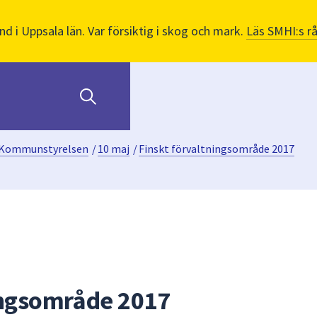
nd i Uppsala län. Var försiktig i skog och mark.
Läs SMHI:s r
Kommunstyrelsen
/
10 maj
/
Finskt förvaltningsområde 2017
ingsområde 2017