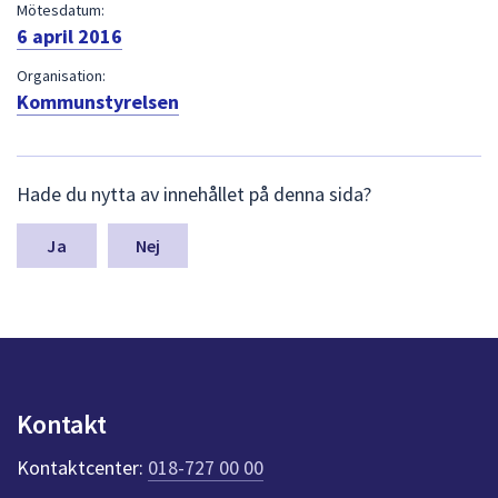
dem.
Mötesdatum:
6 april 2016
Organisation:
Kommunstyrelsen
L
Hade du nytta av innehållet på denna sida?
ä
m
n
Nej
a
s
y
n
p
u
n
Kontakt
k
t
Kontaktcenter:
018-727 00 00
e