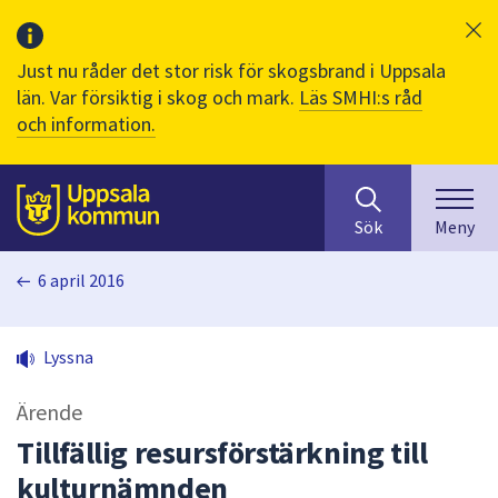
Just nu råder det stor risk för skogsbrand i Uppsala
län. Var försiktig i skog och mark.
Läs SMHI:s råd
och information.
Sök
huvudinnehåll
efter
Till sidans
Sök
Meny
innehåll
på
6 april 2016
webbplatsen.
När
du
Lyssna
börjar
skriva
Ärende
i
sökfältet
Tillfällig resursförstärkning till
kommer
kulturnämnden
sökförslag