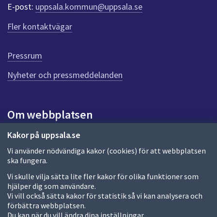
r
E-post:
uppsala.kommun@uppsala.se
f
ö
Fler kontaktvägar
r
d
e
Pressrum
n
n
Nyheter och pressmeddelanden
a
s
i
Om webbplatsen
d
a
Om webbplatsen
Kakor på uppsala.se
Vi använder nödvändiga kakor (cookies) för att webbplatsen
Allmänna handlingar och diarium
ska fungera.
Behandling av personuppgifter
Vi skulle vilja sätta lite fler kakor för olika funktioner som
hjälper dig som användare.
Kakor
Vi vill också sätta kakor för statistik så vi kan analysera och
förbättra webbplatsen.
Språk (other languages)
Du kan när du vill ändra dina inställningar.