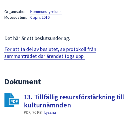
att
Organisation:
Kommunstyrelsen
presenteras
Mötesdatum:
6 april 2016
under
fältet.
Använd
Det här är ett beslutsunderlag.
piltangenterna
för
För att ta del av beslutet, se protokoll från
att
sammanträdet där ärendet togs upp.
navigera
mellan
sökförslagen
Dokument
och
enter
13. Tillfällig resursförstärkning till
för
att
kulturnämnden
välja
PDF, 76 KB |
Lyssna
något
av