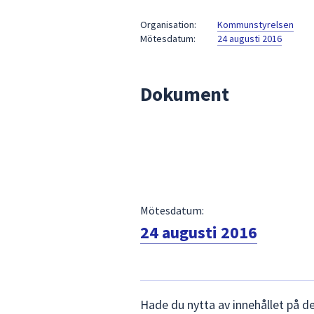
under
fältet.
Organisation:
Kommunstyrelsen
Mötesdatum:
24 augusti 2016
Använd
piltangenterna
för
Dokument
att
navigera
mellan
sökförslagen
och
enter
för
att
Mötesdatum:
välja
24 augusti 2016
något
av
dem.
Lämna
Hade du nytta av innehållet på d
synpunkter