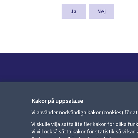
för
denna
Nej
sida
Kontakt
Kontaktcenter:
018-727 00 00
Kakor på uppsala.se
E-post:
uppsala.kommun@uppsala.se
Vi använder nödvändiga kakor (cookies) för a
Fler kontaktvägar
Vi skulle vilja sätta lite fler kakor för olika 
Vi vill också sätta kakor för statistik så vi k