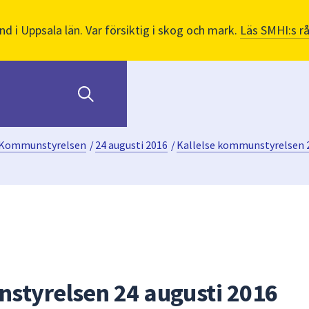
nd i Uppsala län. Var försiktig i skog och mark.
Läs SMHI:s r
Kommunstyrelsen
/
24 augusti 2016
/
Kallelse kommunstyrelsen 2
styrelsen 24 augusti 2016