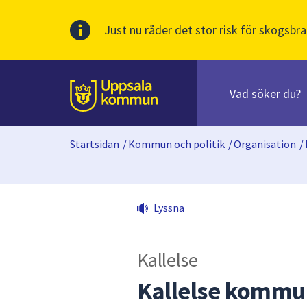
Just nu råder det stor risk för skogsbra
Sök
efter
huvudinnehåll
innehåll
Till sidans
på
webbplatsen.
Startsidan
/
Kommun och politik
/
Organisation
/
När
du
börjar
skriva
Lyssna
i
sökfältet
kommer
Kallelse
sökförslag
att
Kallelse kommun
presenteras