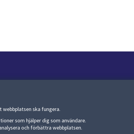
Om webbplatsen
Om webbplatsen
Allmänna handlingar och diarium
tt webbplatsen ska fungera.
Behandling av personuppgifter
funktioner som hjälper dig som användare.
an analysera och förbättra webbplatsen.
Kakor