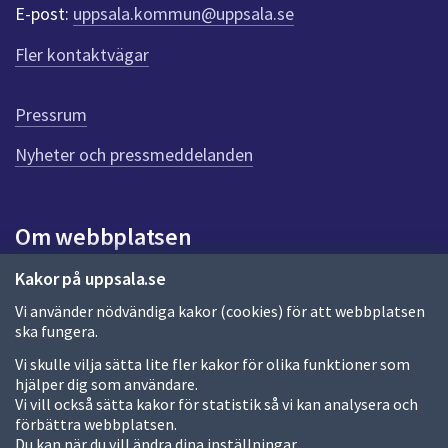
r
E-post:
uppsala.kommun@uppsala.se
f
ö
Fler kontaktvägar
r
d
e
Pressrum
n
n
Nyheter och pressmeddelanden
a
s
i
Om webbplatsen
d
a
Om webbplatsen
Kakor på uppsala.se
Vi använder nödvändiga kakor (cookies) för att webbplatsen
Allmänna handlingar och diarium
ska fungera.
Behandling av personuppgifter
Vi skulle vilja sätta lite fler kakor för olika funktioner som
hjälper dig som användare.
Kakor
Vi vill också sätta kakor för statistik så vi kan analysera och
förbättra webbplatsen.
Språk (other languages)
Du kan när du vill ändra dina inställningar.