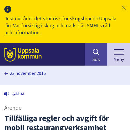
Just nu råder det stor risk för skogsbrand i Uppsala
län. Var försiktig i skog och mark.
Läs SMHI:s råd
och information.
Sök
huvudinnehåll
efter
Till sidans
Sök
Meny
innehåll
på
23 november 2016
webbplatsen.
När
du
Lyssna
börjar
skriva
Ärende
i
sökfältet
Tillfälliga regler och avgift för
kommer
mobil restaurangverksamhet
sökförslag