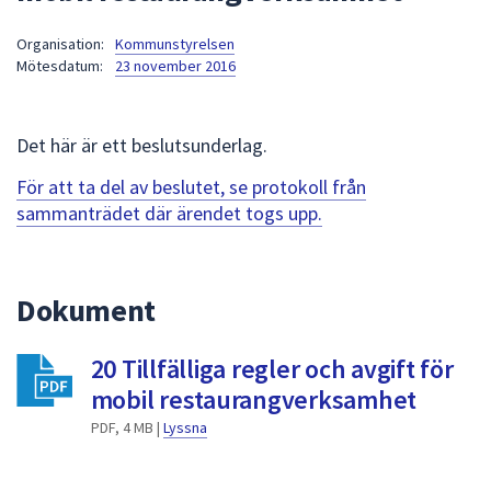
att
Organisation:
Kommunstyrelsen
presenteras
Mötesdatum:
23 november 2016
under
fältet.
Använd
Det här är ett beslutsunderlag.
piltangenterna
för
För att ta del av beslutet, se protokoll från
att
sammanträdet där ärendet togs upp.
navigera
mellan
sökförslagen
Dokument
och
enter
20 Tillfälliga regler och avgift för
för
att
mobil restaurangverksamhet
välja
PDF, 4 MB |
Lyssna
något
av