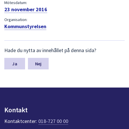
dem.
Mötesdatum:
23 november 2016
Organisation:
Kommunstyrelsen
L
Hade du nytta av innehållet på denna sida?
ä
m
n
Nej
a
s
y
n
p
u
n
Kontakt
k
t
Kontaktcenter:
018-727 00 00
e