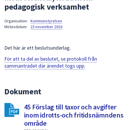
pedagogisk verksamhet
att
presenteras
under
Organisation:
Kommunstyrelsen
Mötesdatum:
23 november 2016
fältet.
Använd
piltangenterna
Det här är ett beslutsunderlag.
för
att
För att ta del av beslutet, se protokoll från
navigera
sammanträdet där ärendet togs upp.
mellan
sökförslagen
och
Dokument
enter
för
att
45 Förslag till taxor och avgifter
välja
inom idrotts-och fritidsnämndens
något
område
av