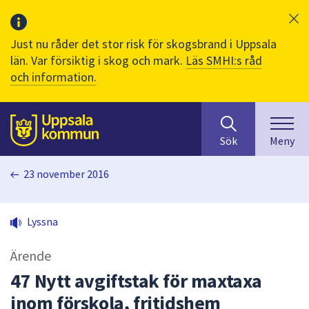
Just nu råder det stor risk för skogsbrand i Uppsala
län. Var försiktig i skog och mark.
Läs SMHI:s råd
och information.
Sök
huvudinnehåll
efter
Till sidans
Sök
Meny
innehåll
på
23 november 2016
webbplatsen.
När
du
Lyssna
börjar
skriva
Ärende
i
sökfältet
47 Nytt avgiftstak för maxtaxa
kommer
inom förskola, fritidshem
sökförslag