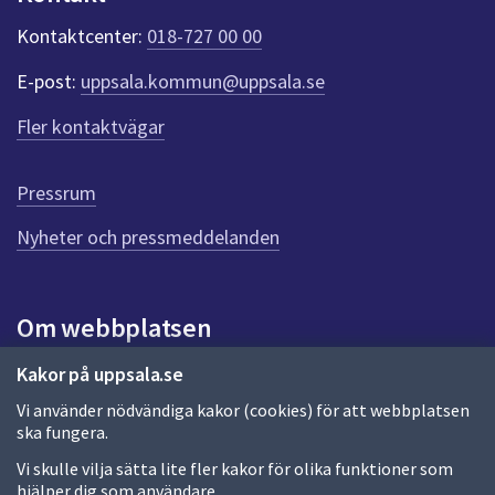
k
t
Kontaktcenter:
018-727 00 00
e
r
E-post:
uppsala.kommun@uppsala.se
f
ö
Fler kontaktvägar
r
d
e
Pressrum
n
n
Nyheter och pressmeddelanden
a
s
i
Om webbplatsen
d
a
Om webbplatsen
Kakor på uppsala.se
Vi använder nödvändiga kakor (cookies) för att webbplatsen
Allmänna handlingar och diarium
ska fungera.
Behandling av personuppgifter
Vi skulle vilja sätta lite fler kakor för olika funktioner som
hjälper dig som användare.