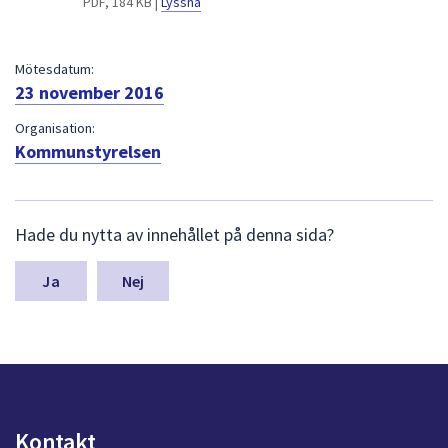
PDF, 184 KB |
Lyssna
dem.
Mötesdatum:
23 november 2016
Organisation:
Kommunstyrelsen
L
Hade du nytta av innehållet på denna sida?
ä
m
n
Nej
a
s
y
n
p
u
n
Kontakt