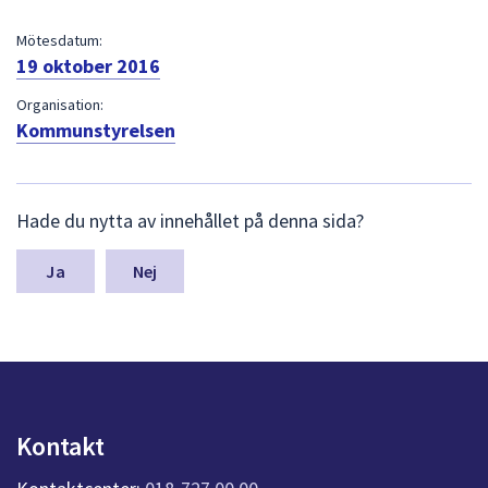
dem.
Mötesdatum:
19 oktober 2016
Organisation:
Kommunstyrelsen
L
Hade du nytta av innehållet på denna sida?
ä
m
n
Nej
a
s
y
n
p
u
n
Kontakt
k
t