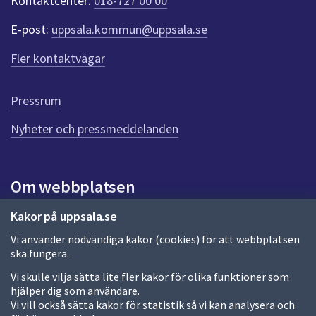
Kontaktcenter:
018-727 00 00
e
r
E-post:
uppsala.kommun@uppsala.se
f
ö
Fler kontaktvägar
r
d
e
Pressrum
n
n
Nyheter och pressmeddelanden
a
s
i
Om webbplatsen
d
a
Om webbplatsen
Kakor på uppsala.se
Vi använder nödvändiga kakor (cookies) för att webbplatsen
Allmänna handlingar och diarium
ska fungera.
Behandling av personuppgifter
Vi skulle vilja sätta lite fler kakor för olika funktioner som
hjälper dig som användare.
Kakor
Vi vill också sätta kakor för statistik så vi kan analysera och