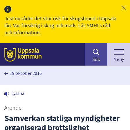
Just nu råder det stor risk för skogsbrand i Uppsala
län. Var försiktig i skog och mark.
Läs SMHI:s råd
och information.
Sök
huvudinnehåll
efter
Till sidans
Sök
Meny
innehåll
på
19 oktober 2016
webbplatsen.
När
du
Lyssna
börjar
skriva
Ärende
i
sökfältet
Samverkan statliga myndigheter
kommer
organiserad brottslighet
sökförslag