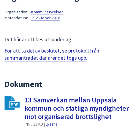
att
Organisation:
Kommunstyrelsen
presenteras
Mötesdatum:
19 oktober 2016
under
fältet.
Använd
Det här är ett beslutsunderlag.
piltangenterna
för
För att ta del av beslutet, se protokoll från
att
sammanträdet där ärendet togs upp.
navigera
mellan
sökförslagen
Dokument
och
enter
13 Samverkan mellan Uppsala
för
att
kommun och statliga myndigheter
välja
mot organiserad brottslighet
något
PDF, 18 KB |
Lyssna
av