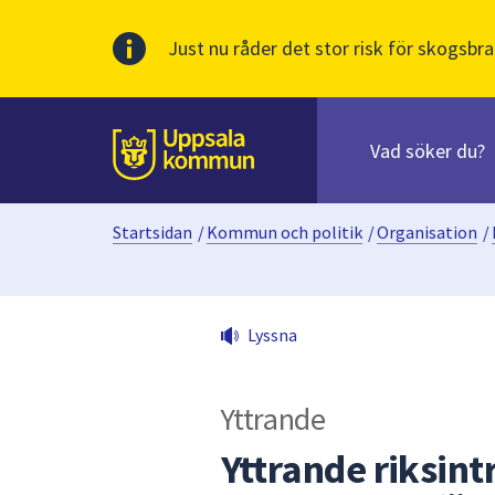
Just nu råder det stor risk för skogsbra
Sök
efter
huvudinnehåll
innehåll
Till sidans
på
webbplatsen.
Startsidan
/
Kommun och politik
/
Organisation
/
När
du
börjar
skriva
Lyssna
i
sökfältet
kommer
Yttrande
sökförslag
att
Yttrande riksin
presenteras