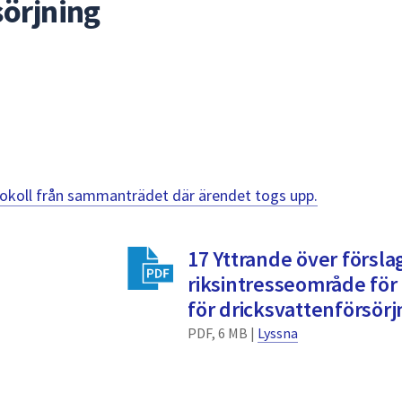
sörjning
otokoll från sammanträdet där ärendet togs upp.
17 Yttrande över förslag 
riksintresseområde för
för dricksvattenförsörj
PDF, 6 MB |
Lyssna