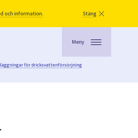
åd och information.
Stäng
Meny
läggningar för dricksvattenförsörjning
r