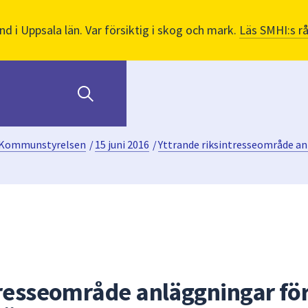
nd i Uppsala län. Var försiktig i skog och mark.
Läs SMHI:s r
Kommunstyrelsen
/
15 juni 2016
/
Yttrande riksintresseområde an
tresseområde anläggningar fö