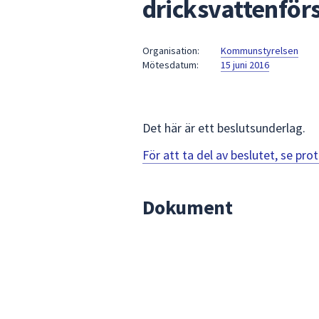
dricksvattenför
under
fältet.
Använd
Organisation:
Kommunstyrelsen
piltangenterna
Mötesdatum:
15 juni 2016
för
att
navigera
mellan
Det här är ett beslutsunderlag.
sökförslagen
För att ta del av beslutet, se pr
och
enter
för
Dokument
att
välja
något
av
dem.