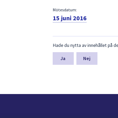
Mötesdatum:
15 juni 2016
Lämna
Hade du nytta av innehållet på d
synpunkter
för
denna
Nej
sida