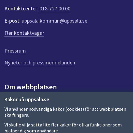
t
Kontaktcenter:
018-727 00 00
e
r
E-post:
uppsala.kommun@uppsala.se
f
ö
Fler kontaktvägar
r
d
e
Pressrum
n
n
Nyheter och pressmeddelanden
a
s
i
Om webbplatsen
d
a
Om webbplatsen
Kakor på uppsala.se
Vi använder nödvändiga kakor (cookies) för att webbplatsen
Allmänna handlingar och diarium
ska fungera.
Behandling av personuppgifter
Vi skulle vilja sätta lite fler kakor för olika funktioner som
hjälper dig som användare.