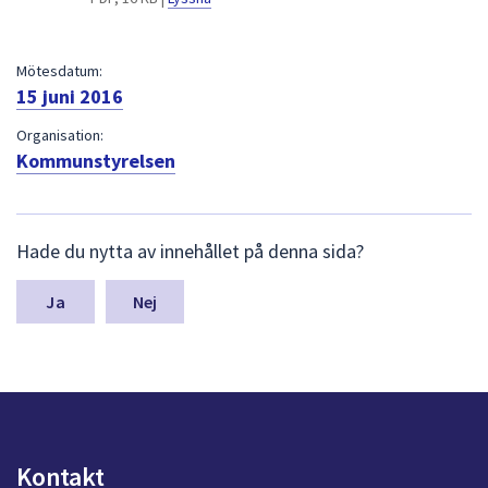
dem.
Mötesdatum:
15 juni 2016
Organisation:
Kommunstyrelsen
L
Hade du nytta av innehållet på denna sida?
ä
m
n
Nej
a
s
y
n
p
u
n
Kontakt
k