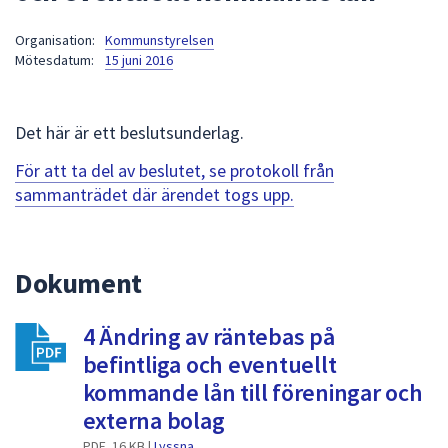
att
Organisation:
Kommunstyrelsen
presenteras
Mötesdatum:
15 juni 2016
under
fältet.
Använd
Det här är ett beslutsunderlag.
piltangenterna
för
För att ta del av beslutet, se protokoll från
att
sammanträdet där ärendet togs upp.
navigera
mellan
sökförslagen
Dokument
och
enter
4 Ändring av räntebas på
för
att
befintliga och eventuellt
välja
kommande lån till föreningar och
något
externa bolag
av
PDF, 16 KB |
Lyssna