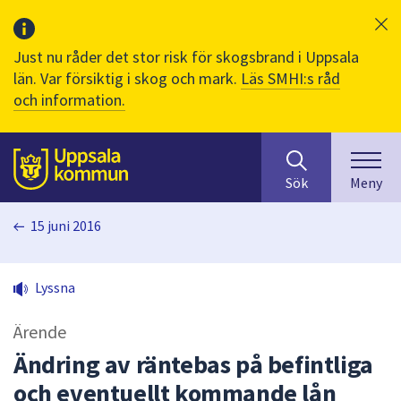
Just nu råder det stor risk för skogsbrand i Uppsala
län. Var försiktig i skog och mark.
Läs SMHI:s råd
och information.
Sök
huvudinnehåll
efter
Till sidans
Sök
Meny
innehåll
på
15 juni 2016
webbplatsen.
När
du
Lyssna
börjar
skriva
Ärende
i
sökfältet
Ändring av räntebas på befintliga
kommer
och eventuellt kommande lån
sökförslag