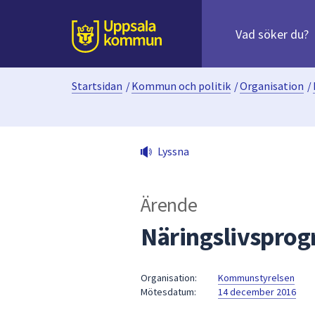
Sök
efter
huvudinnehåll
innehåll
Till sidans
på
webbplatsen.
Startsidan
/
Kommun och politik
/
Organisation
/
När
du
börjar
skriva
Lyssna
i
sökfältet
kommer
Ärende
sökförslag
att
Näringslivspro
presenteras
under
fältet.
Organisation:
Kommunstyrelsen
Mötesdatum:
14 december 2016
Använd
piltangenterna