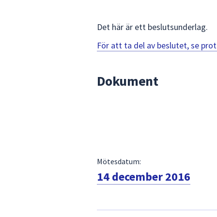
för
att
Det här är ett beslutsunderlag.
navigera
mellan
För att ta del av beslutet, se pr
sökförslagen
och
Dokument
enter
för
att
välja
något
av
dem.
Mötesdatum:
14 december 2016