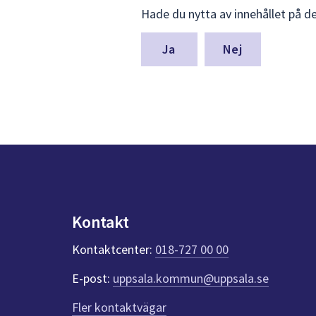
Lämna
Hade du nytta av innehållet på d
synpunkter
för
denna
Nej
sida
Kontakt
Kontaktcenter:
018-727 00 00
E-post:
uppsala.kommun@uppsala.se
Fler kontaktvägar