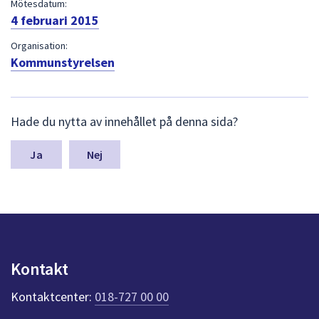
dem.
Mötesdatum:
4 februari 2015
Organisation:
Kommunstyrelsen
L
Hade du nytta av innehållet på denna sida?
ä
m
n
Nej
a
s
y
n
p
u
n
Kontakt
k
t
Kontaktcenter:
018-727 00 00
e