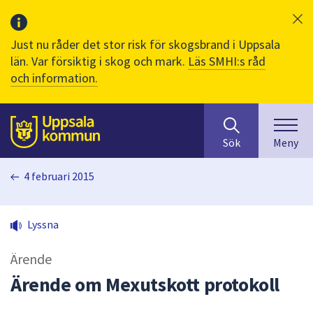
Just nu råder det stor risk för skogsbrand i Uppsala
län. Var försiktig i skog och mark.
Läs SMHI:s råd
och information.
Sök
huvudinnehåll
efter
Till sidans
Sök
Meny
innehåll
på
4 februari 2015
webbplatsen.
När
du
Lyssna
börjar
skriva
Ärende
i
sökfältet
Ärende om Mexutskott protokoll
kommer
sökförslag