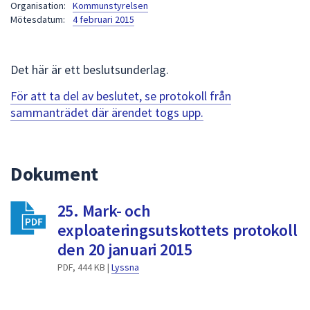
Organisation:
Kommunstyrelsen
att
Mötesdatum:
4 februari 2015
presenteras
under
fältet.
Det här är ett beslutsunderlag.
Använd
För att ta del av beslutet, se protokoll från
piltangenterna
sammanträdet där ärendet togs upp.
för
att
navigera
mellan
Dokument
sökförslagen
och
25. Mark- och
enter
exploateringsutskottets protokoll
för
den 20 januari 2015
att
välja
PDF, 444 KB |
Lyssna
något
av