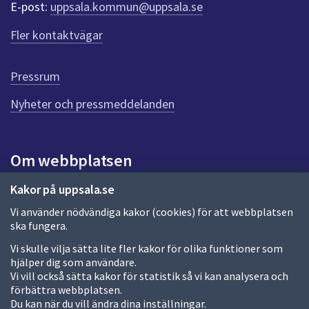
r
E-post:
uppsala.kommun@uppsala.se
f
ö
Fler kontaktvägar
r
d
e
Pressrum
n
n
Nyheter och pressmeddelanden
a
s
i
Om webbplatsen
d
a
Om webbplatsen
Kakor på uppsala.se
Vi använder nödvändiga kakor (cookies) för att webbplatsen
Allmänna handlingar och diarium
ska fungera.
Behandling av personuppgifter
Vi skulle vilja sätta lite fler kakor för olika funktioner som
hjälper dig som användare.
Kakor
Vi vill också sätta kakor för statistik så vi kan analysera och
förbättra webbplatsen.
Språk (other languages)
Du kan när du vill ändra dina inställningar.