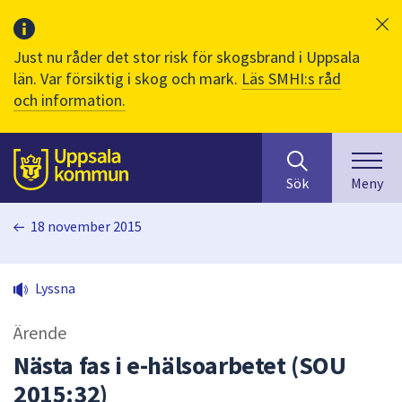
Just nu råder det stor risk för skogsbrand i Uppsala
län. Var försiktig i skog och mark.
Läs SMHI:s råd
och information.
Sök
huvudinnehåll
efter
Till sidans
Sök
Meny
innehåll
på
18 november 2015
webbplatsen.
När
du
Lyssna
börjar
skriva
Ärende
i
sökfältet
Nästa fas i e-hälsoarbetet (SOU
kommer
2015:32)
sökförslag