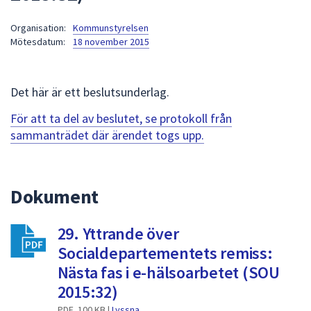
att
Organisation:
Kommunstyrelsen
presenteras
Mötesdatum:
18 november 2015
under
fältet.
Använd
Det här är ett beslutsunderlag.
piltangenterna
för
För att ta del av beslutet, se protokoll från
att
sammanträdet där ärendet togs upp.
navigera
mellan
sökförslagen
Dokument
och
enter
29. Yttrande över
för
att
Socialdepartementets remiss:
välja
Nästa fas i e-hälsoarbetet (SOU
något
2015:32)
av
PDF, 100 KB |
Lyssna