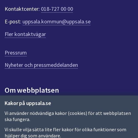
t
Kontaktcenter:
018-727 00 00
e
r
E-post:
uppsala.kommun@uppsala.se
f
ö
Fler kontaktvägar
r
d
e
Pressrum
n
n
Nyheter och pressmeddelanden
a
s
i
Om webbplatsen
d
a
Om webbplatsen
Kakor på uppsala.se
Vi använder nödvändiga kakor (cookies) för att webbplatsen
Allmänna handlingar och diarium
ska fungera.
Behandling av personuppgifter
Vi skulle vilja sätta lite fler kakor för olika funktioner som
hjälper dig som användare.