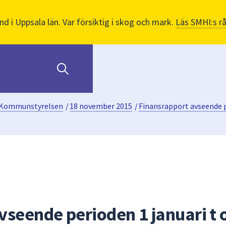
nd i Uppsala län. Var försiktig i skog och mark.
Läs SMHI:s r
Kommunstyrelsen
/
18 november 2015
/
Finansrapport avseende p
vseende perioden 1 januari t 