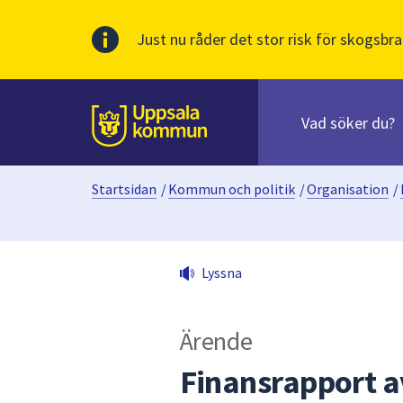
Just nu råder det stor risk för skogsbra
Sök
efter
huvudinnehåll
innehåll
Till sidans
på
webbplatsen.
Startsidan
/
Kommun och politik
/
Organisation
/
När
du
börjar
skriva
Lyssna
i
sökfältet
kommer
Ärende
sökförslag
att
Finansrapport a
presenteras