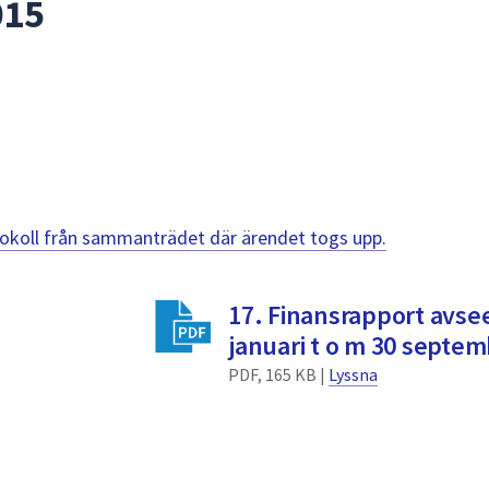
015
otokoll från sammanträdet där ärendet togs upp.
17. Finansrapport avse
januari t o m 30 septe
PDF, 165 KB |
Lyssna