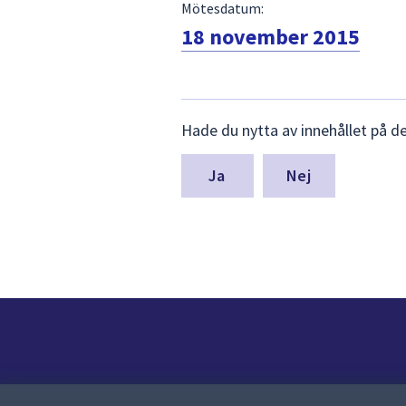
Mötesdatum:
18 november 2015
Lämna
Hade du nytta av innehållet på d
synpunkter
för
denna
Nej
sida
Kontakt