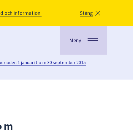
åd och information.
Stäng
Meny
erioden 1 januari t o m 30 september 2015
o m