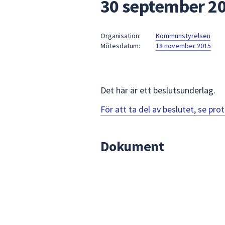
30 september 2
under
fältet.
Använd
Organisation:
Kommunstyrelsen
piltangenterna
Mötesdatum:
18 november 2015
för
att
navigera
mellan
Det här är ett beslutsunderlag.
sökförslagen
För att ta del av beslutet, se pr
och
enter
för
Dokument
att
välja
något
av
dem.