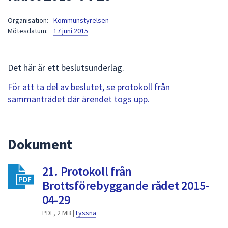
att
Organisation:
Kommunstyrelsen
presenteras
Mötesdatum:
17 juni 2015
under
fältet.
Använd
Det här är ett beslutsunderlag.
piltangenterna
för
För att ta del av beslutet, se protokoll från
att
sammanträdet där ärendet togs upp.
navigera
mellan
sökförslagen
Dokument
och
enter
21. Protokoll från
för
att
Brottsförebyggande rådet 2015-
välja
04-29
något
PDF, 2 MB |
Lyssna
av