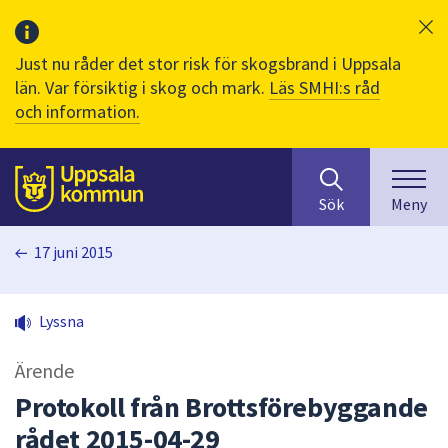
Just nu råder det stor risk för skogsbrand i Uppsala
län. Var försiktig i skog och mark.
Läs SMHI:s råd
och information.
Sök
huvudinnehåll
efter
Till sidans
Sök
Meny
innehåll
på
17 juni 2015
webbplatsen.
När
du
Lyssna
börjar
skriva
Ärende
i
sökfältet
Protokoll från Brottsförebyggande
kommer
rådet 2015-04-29
sökförslag