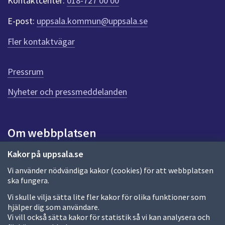
Kontaktcenter:
018-727 00 00
e
r
E-post:
uppsala.kommun@uppsala.se
f
ö
Fler kontaktvägar
r
d
e
Pressrum
n
n
Nyheter och pressmeddelanden
a
s
i
Om webbplatsen
d
a
Om webbplatsen
Kakor på uppsala.se
Vi använder nödvändiga kakor (cookies) för att webbplatsen
Allmänna handlingar och diarium
ska fungera.
Behandling av personuppgifter
Vi skulle vilja sätta lite fler kakor för olika funktioner som
hjälper dig som användare.
Kakor
Vi vill också sätta kakor för statistik så vi kan analysera och