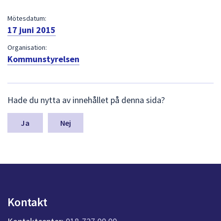
dem.
Mötesdatum:
17 juni 2015
Organisation:
Kommunstyrelsen
L
Hade du nytta av innehållet på denna sida?
ä
m
n
Nej
a
s
y
n
p
u
n
Kontakt
k
t