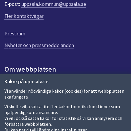
r
E-post:
uppsala.kommun@uppsala.se
f
ö
Fler kontaktvägar
r
d
e
Pressrum
n
n
Nyheter och pressmeddelanden
a
s
i
Om webbplatsen
d
a
Om webbplatsen
Kakor på uppsala.se
Vi använder nödvändiga kakor (cookies) för att webbplatsen
Allmänna handlingar och diarium
ska fungera.
Behandling av personuppgifter
Vi skulle vilja sätta lite fler kakor för olika funktioner som
hjälper dig som användare.
Kakor
Vi vill också sätta kakor för statistik så vi kan analysera och
förbättra webbplatsen.
Språk (other languages)
Du kan när du vill ändra dina inställningar.