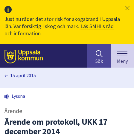
Just nu råder det stor risk för skogsbrand i Uppsala
län. Var försiktig i skog och mark.
Läs SMHI:s råd
och information.
Sök
huvudinnehåll
efter
Till sidans
Sök
Meny
innehåll
på
15 april 2015
webbplatsen.
När
du
Lyssna
börjar
skriva
Ärende
i
sökfältet
Ärende om protokoll, UKK 17
kommer
december 2014
sökförslag