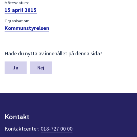
dem.
Mötesdatum:
15 april 2015
Organisation:
Kommunstyrelsen
L
Hade du nytta av innehållet på denna sida?
ä
m
n
Nej
a
s
y
n
p
u
n
Kontakt
k
t
Kontaktcenter:
018-727 00 00
e