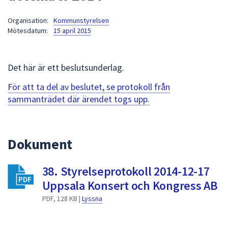
att
Organisation:
Kommunstyrelsen
presenteras
Mötesdatum:
15 april 2015
under
fältet.
Använd
Det här är ett beslutsunderlag.
piltangenterna
för
För att ta del av beslutet, se protokoll från
att
sammanträdet där ärendet togs upp.
navigera
mellan
sökförslagen
Dokument
och
enter
38. Styrelseprotokoll 2014-12-17
för
att
Uppsala Konsert och Kongress AB
välja
PDF, 128 KB |
Lyssna
något
av