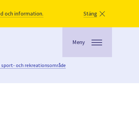
åd och information.
Stäng
Meny
s sport- och rekreationsområde