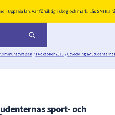
nd i Uppsala län. Var försiktig i skog och mark.
Läs SMHI:s r
Kommunstyrelsen
/
14 oktober 2015
/
Utveckling av Studenterna
tudenternas sport- och