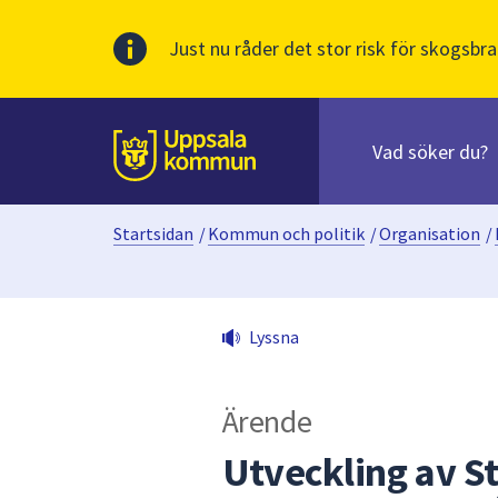
Just nu råder det stor risk för skogsbra
Sök
efter
huvudinnehåll
innehåll
Till sidans
på
webbplatsen.
Startsidan
/
Kommun och politik
/
Organisation
/
När
du
börjar
skriva
Lyssna
i
sökfältet
kommer
Ärende
sökförslag
att
Utveckling av S
presenteras