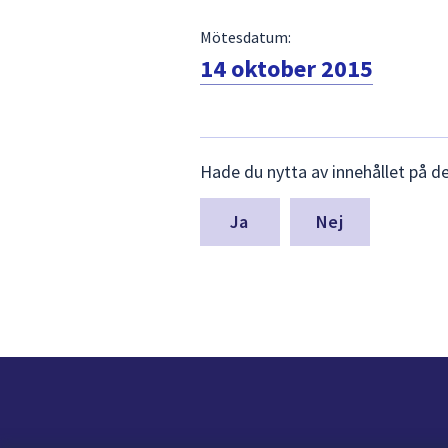
Mötesdatum:
14 oktober 2015
Lämna
Hade du nytta av innehållet på d
synpunkter
för
denna
Nej
sida