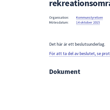
rekreationsomr
under
fältet.
Använd
Organisation:
Kommunstyrelsen
piltangenterna
Mötesdatum:
14 oktober 2015
för
att
navigera
mellan
Det här är ett beslutsunderlag.
sökförslagen
För att ta del av beslutet, se pr
och
enter
för
Dokument
att
välja
något
av
dem.