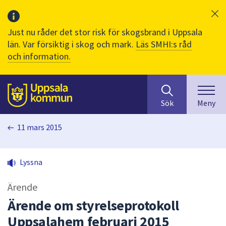
Just nu råder det stor risk för skogsbrand i Uppsala
län. Var försiktig i skog och mark.
Läs SMHI:s råd
och information.
Sök
huvudinnehåll
efter
Till sidans
Sök
Meny
innehåll
på
11 mars 2015
webbplatsen.
När
du
Lyssna
börjar
skriva
Ärende
i
sökfältet
Ärende om styrelseprotokoll
kommer
Uppsalahem februari 2015
sökförslag