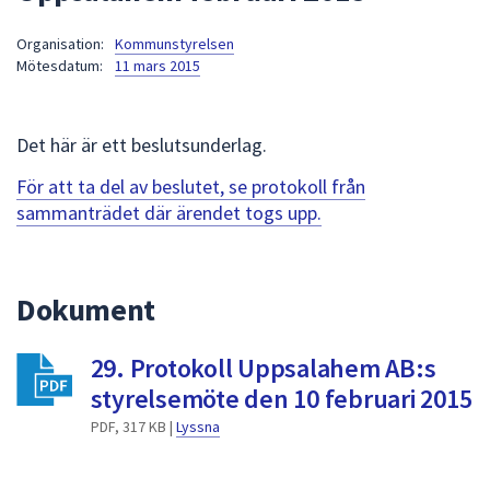
att
Organisation:
Kommunstyrelsen
presenteras
Mötesdatum:
11 mars 2015
under
fältet.
Använd
Det här är ett beslutsunderlag.
piltangenterna
för
För att ta del av beslutet, se protokoll från
att
sammanträdet där ärendet togs upp.
navigera
mellan
sökförslagen
Dokument
och
enter
29. Protokoll Uppsalahem AB:s
för
att
styrelsemöte den 10 februari 2015
välja
PDF, 317 KB |
Lyssna
något
av