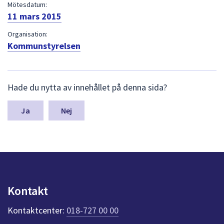
dem.
Mötesdatum:
11 mars 2015
Organisation:
Kommunstyrelsen
L
Hade du nytta av innehållet på denna sida?
ä
m
n
Nej
a
s
y
n
p
u
n
Kontakt
k
t
Kontaktcenter:
018-727 00 00
e