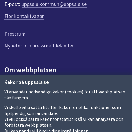
r
E-post:
uppsala.kommun@uppsala.se
f
ö
Fler kontaktvägar
r
d
e
Pressrum
n
n
Nyheter och pressmeddelanden
a
s
i
Om webbplatsen
d
a
Om webbplatsen
Kakor på uppsala.se
Vi använder nödvändiga kakor (cookies) för att webbplatsen
Allmänna handlingar och diarium
ska fungera.
Behandling av personuppgifter
Vi skulle vilja sätta lite fler kakor för olika funktioner som
hjälper dig som användare.
Kakor
Vi vill också sätta kakor för statistik så vi kan analysera och
förbättra webbplatsen.
Språk (other languages)
Du kan när du vill ändra dina inställningar.