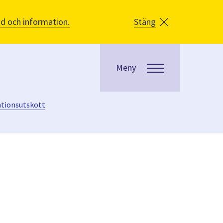
åd och information.
Stäng
Meny
ationsutskott