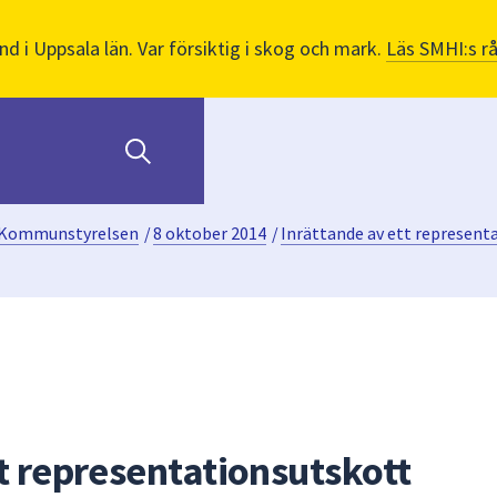
nd i Uppsala län. Var försiktig i skog och mark.
Läs SMHI:s r
Kommunstyrelsen
/
8 oktober 2014
/
Inrättande av ett represent
t representationsutskott