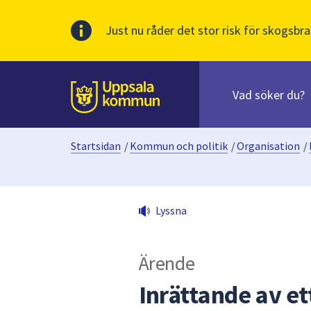
Just nu råder det stor risk för skogsbra
Sök
efter
huvudinnehåll
innehåll
Till sidans
på
webbplatsen.
Startsidan
/
Kommun och politik
/
Organisation
/
När
du
börjar
skriva
Lyssna
i
sökfältet
kommer
Ärende
sökförslag
att
Inrättande av et
presenteras