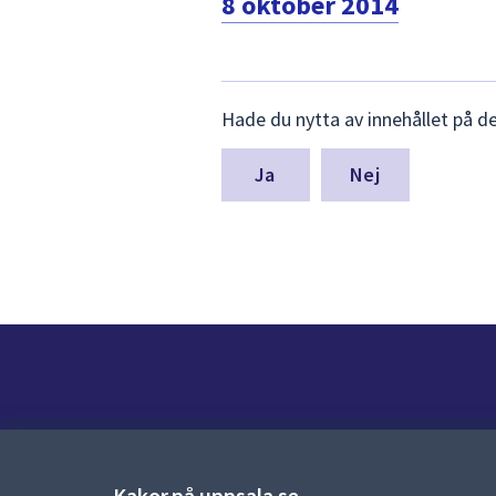
8 oktober 2014
Lämna
Hade du nytta av innehållet på d
synpunkter
för
denna
Nej
sida
Kontakt
Kontaktcenter:
018-727 00 00
Kakor på uppsala.se