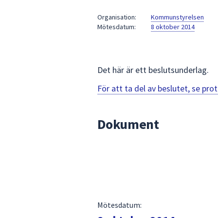
under
fältet.
Organisation:
Kommunstyrelsen
Mötesdatum:
8 oktober 2014
Använd
piltangenterna
för
att
Det här är ett beslutsunderlag.
navigera
mellan
För att ta del av beslutet, se pr
sökförslagen
och
Dokument
enter
för
att
välja
något
av
dem.
Mötesdatum: