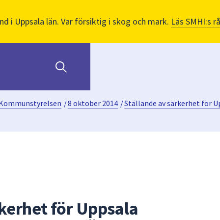
nd i Uppsala län. Var försiktig i skog och mark.
Läs SMHI:s r
Kommunstyrelsen
/
8 oktober 2014
/
Ställande av särkerhet för U
rkerhet för Uppsala