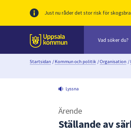
Just nu råder det stor risk för skogsbra
Sök
efter
huvudinnehåll
innehåll
Till sidans
på
webbplatsen.
Startsidan
/
Kommun och politik
/
Organisation
/
När
du
börjar
skriva
Lyssna
i
sökfältet
kommer
Ärende
sökförslag
att
Ställande av sä
presenteras