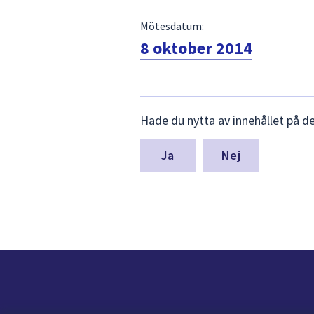
Mötesdatum:
8 oktober 2014
Lämna
Hade du nytta av innehållet på d
synpunkter
för
denna
Nej
sida