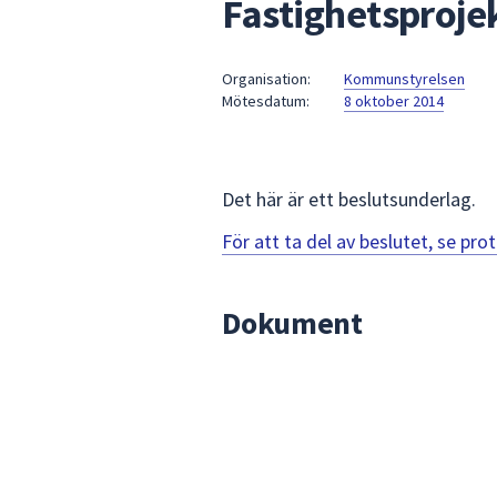
Fastighetsprojek
under
fältet.
Använd
Organisation:
Kommunstyrelsen
piltangenterna
Mötesdatum:
8 oktober 2014
för
att
navigera
mellan
Det här är ett beslutsunderlag.
sökförslagen
För att ta del av beslutet, se pr
och
enter
för
Dokument
att
välja
något
av
dem.