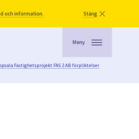
åd och information.
Stäng
Meny
ppsala Fastighetsprojekt FAS 2 AB förpliktelser