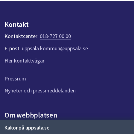
n
p
u
n
Kontakt
k
t
Kontaktcenter:
018-727 00 00
e
r
E-post:
uppsala.kommun@uppsala.se
f
ö
Fler kontaktvägar
r
d
e
Pressrum
n
n
Nyheter och pressmeddelanden
a
s
i
Om webbplatsen
d
a
Om webbplatsen
Kakor på uppsala.se