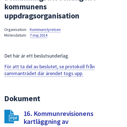
kommunens
att
presenteras
uppdragsorganisation
under
fältet.
Organisation:
Kommunstyrelsen
Använd
Mötesdatum:
7 maj 2014
piltangenterna
för
att
Det här är ett beslutsunderlag.
navigera
För att ta del av beslutet, se protokoll från
mellan
sammanträdet där ärendet togs upp.
sökförslagen
och
enter
för
Dokument
att
välja
16. Kommunrevisionens
något
kartläggning av
av