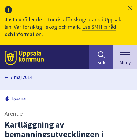
Just nu råder det stor risk för skogsbrand i Uppsala
län. Var försiktig i skog och mark.
Läs SMHI:s råd
och information.
Sök
huvudinnehåll
efter
Till sidans
Sök
Meny
innehåll
på
7 maj 2014
webbplatsen.
När
du
Lyssna
börjar
skriva
Ärende
i
sökfältet
Kartläggning av
kommer
bemanningsutvecklingen i
sökförslag