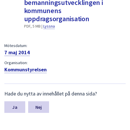
bemanningsutvecklingen i
dem.
kommunens
uppdragsorganisation
PDF, 5 MB |
Lyssna
Mötesdatum:
7 maj 2014
Organisation:
Kommunstyrelsen
L
Hade du nytta av innehållet på denna sida?
ä
m
n
Nej
a
s
y