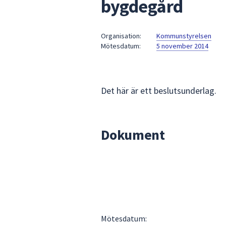
bygdegård
under
fältet.
Använd
Organisation:
Kommunstyrelsen
piltangenterna
Mötesdatum:
5 november 2014
för
att
navigera
mellan
Det här är ett beslutsunderlag.
sökförslagen
och
enter
Dokument
för
att
välja
något
av
dem.
Mötesdatum: