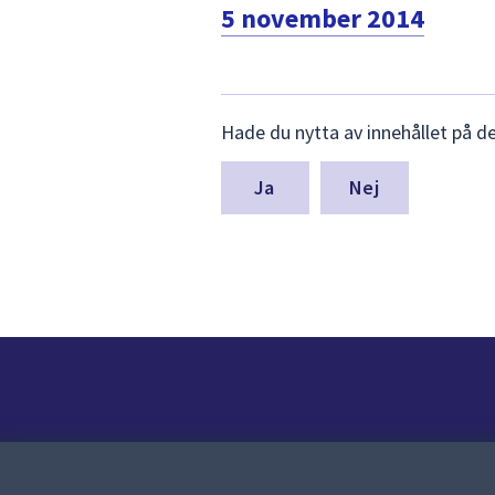
5 november 2014
Lämna
Hade du nytta av innehållet på d
synpunkter
för
denna
Nej
sida
Kontakt