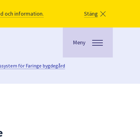
åd och information.
Stäng
Meny
ssystem för Faringe bygdegård
e