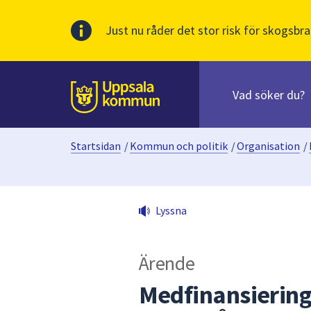
Just nu råder det stor risk för skogsbra
Sök
efter
huvudinnehåll
innehåll
Till sidans
på
webbplatsen.
Startsidan
/
Kommun och politik
/
Organisation
/
När
du
börjar
skriva
Lyssna
i
sökfältet
kommer
Ärende
sökförslag
att
Medfinansiering
presenteras