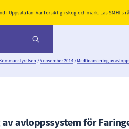
nd i Uppsala län. Var försiktig i skog och mark.
Läs SMHI:s r
Kommunstyrelsen
/
5 november 2014
/
Medfinansiering av avlopp
 av avloppssystem för Faring