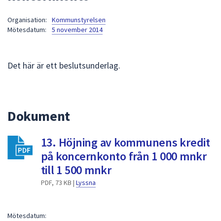
att
Organisation:
Kommunstyrelsen
presenteras
Mötesdatum:
5 november 2014
under
fältet.
Använd
Det här är ett beslutsunderlag.
piltangenterna
för
att
navigera
Dokument
mellan
sökförslagen
13. Höjning av kommunens kredit
och
enter
på koncernkonto från 1 000 mnkr
för
till 1 500 mnkr
att
PDF, 73 KB |
Lyssna
välja
något
av
Mötesdatum: