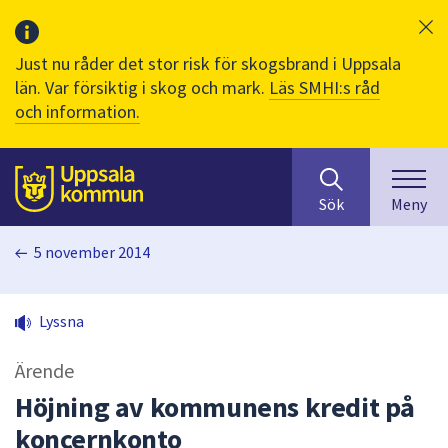
Just nu råder det stor risk för skogsbrand i Uppsala
län. Var försiktig i skog och mark.
Läs SMHI:s råd
och information.
Sök
huvudinnehåll
efter
Till sidans
Sök
Meny
innehåll
på
5 november 2014
webbplatsen.
När
du
Lyssna
börjar
skriva
Ärende
i
sökfältet
Höjning av kommunens kredit på
kommer
koncernkonto
sökförslag