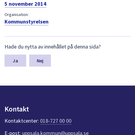
dem.
5 november 2014
Organisation:
Kommunstyrelsen
L
Hade du nytta av innehållet på denna sida?
ä
m
n
Nej
a
s
y
n
p
u
n
Kontakt
k
t
Kontaktcenter:
018-727 00 00
e
r
E-post:
uppsala.kommun@uppsala.se