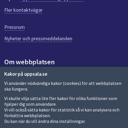
f
ö
Fler kontaktvägar
r
d
e
Pressrum
n
n
Nyheter och pressmeddelanden
a
s
i
Om webbplatsen
d
a
Om webbplatsen
Kakor på uppsala.se
Vi använder nödvändiga kakor (cookies) för att webbplatsen
Allmänna handlingar och diarium
ska fungera.
Behandling av personuppgifter
Vi skulle vilja sätta lite fler kakor för olika funktioner som
hjälper dig som användare.
Kakor
Vi vill också sätta kakor för statistik så vi kan analysera och
förbättra webbplatsen.
Språk (other languages)
Du kan när du vill ändra dina inställningar.