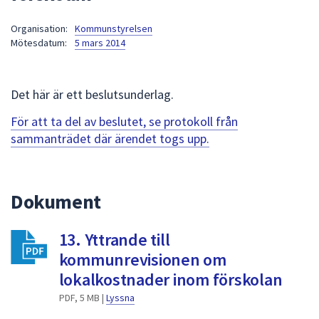
att
Organisation:
Kommunstyrelsen
presenteras
Mötesdatum:
5 mars 2014
under
fältet.
Använd
Det här är ett beslutsunderlag.
piltangenterna
för
För att ta del av beslutet, se protokoll från
att
sammanträdet där ärendet togs upp.
navigera
mellan
sökförslagen
Dokument
och
enter
13. Yttrande till
för
att
kommunrevisionen om
välja
lokalkostnader inom förskolan
något
PDF, 5 MB |
Lyssna
av