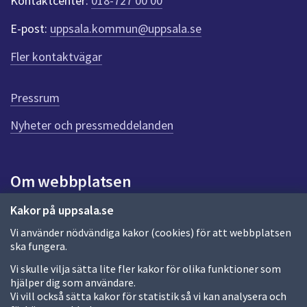
Kontaktcenter:
018-727 00 00
e
r
E-post:
uppsala.kommun@uppsala.se
f
ö
Fler kontaktvägar
r
d
e
Pressrum
n
n
Nyheter och pressmeddelanden
a
s
i
Om webbplatsen
d
a
Om webbplatsen
Kakor på uppsala.se
Vi använder nödvändiga kakor (cookies) för att webbplatsen
Allmänna handlingar och diarium
ska fungera.
Behandling av personuppgifter
Vi skulle vilja sätta lite fler kakor för olika funktioner som
hjälper dig som användare.
Kakor
Vi vill också sätta kakor för statistik så vi kan analysera och