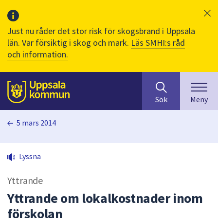
Just nu råder det stor risk för skogsbrand i Uppsala
län. Var försiktig i skog och mark.
Läs SMHI:s råd
och information.
Sök
huvudinnehåll
efter
Till sidans
Sök
Meny
innehåll
på
5 mars 2014
webbplatsen.
När
du
Lyssna
börjar
skriva
Yttrande
i
sökfältet
Yttrande om lokalkostnader inom
kommer
förskolan
sökförslag