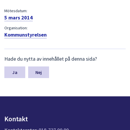
dem.
Mötesdatum:
5 mars 2014
Organisation:
Kommunstyrelsen
L
Hade du nytta av innehållet på denna sida?
ä
m
n
Nej
a
s
y
n
p
u
n
Kontakt
k
t