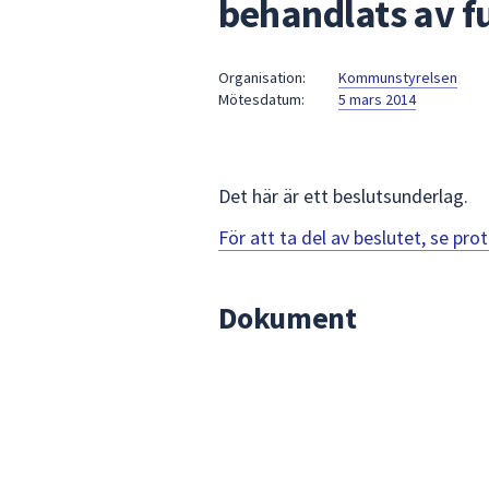
behandlats av f
under
fältet.
Använd
Organisation:
Kommunstyrelsen
piltangenterna
Mötesdatum:
5 mars 2014
för
att
navigera
mellan
Det här är ett beslutsunderlag.
sökförslagen
För att ta del av beslutet, se pr
och
enter
för
Dokument
att
välja
något
av
dem.