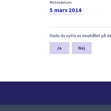
Mötesdatum:
5 mars 2014
Lämna
Hade du nytta av innehållet på d
synpunkter
för
denna
Nej
sida
Kontakt