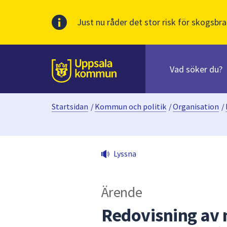
Just nu råder det stor risk för skogsbra
Sök
efter
huvudinnehåll
innehåll
Till sidans
på
webbplatsen.
Startsidan
/
Kommun och politik
/
Organisation
/
När
du
börjar
skriva
Lyssna
i
sökfältet
kommer
Ärende
sökförslag
att
Redovisning av m
presenteras