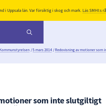
nd i Uppsala län. Var försiktig i skog och mark.
Läs SMHI:s r
Kommunstyrelsen
/
5 mars 2014
/
Redovisning av motioner som in
otioner som inte slutgiltigt