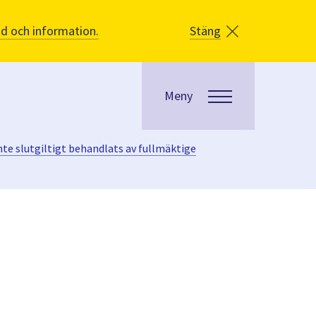
åd och information.
Stäng
Meny
te slutgiltigt behandlats av fullmäktige