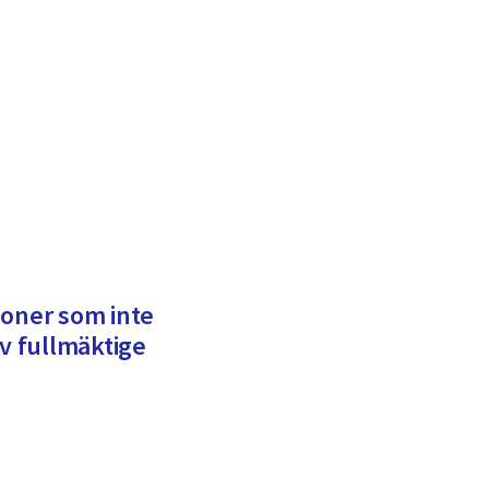
ioner som inte
av fullmäktige