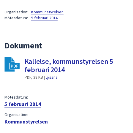
att
Organisation:
Kommunstyrelsen
presenteras
Mötesdatum:
5 februari 2014
under
fältet.
Använd
piltangenterna
Dokument
för
att
Kallelse, kommunstyrelsen 5
navigera
februari 2014
mellan
sökförslagen
PDF, 38 KB |
Lyssna
och
enter
Mötesdatum:
för
5 februari 2014
att
välja
Organisation:
något
Kommunstyrelsen
av