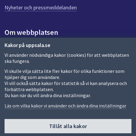
n
n
Nyheter och pressmeddelanden
a
s
i
Om webbplatsen
d
a
Om webbplatsen
Kakor på uppsala.se
Vi använder nödvändiga kakor (cookies) för att webbplatsen
Allmänna handlingar och diarium
ska fungera.
Behandling av personuppgifter
Vi skulle vilja sätta lite fler kakor för olika funktioner som
hjälper dig som användare.
Kakor
Vi vill också sätta kakor för statistik så vi kan analysera och
förbättra webbplatsen.
Språk (other languages)
Du kan när du vill ändra dina inställningar.
Tillgänglighetsredogörelse
Läs om vilka kakor vi använder och ändra dina inställningar
Tillåt alla kakor
Fler sätt att följa oss