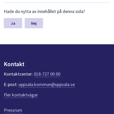
dem.
L
Hade du nytta av innehållet på denna sida?
ä
m
n
Nej
a
s
y
n
p
u
n
Kontakt
k
t
Kontaktcenter:
018-727 00 00
e
r
E-post:
uppsala.kommun@uppsala.se
f
ö
Fler kontaktvägar
r
d
e
Pressrum