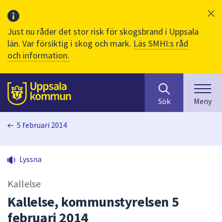
Just nu råder det stor risk för skogsbrand i Uppsala
län. Var försiktig i skog och mark.
Läs SMHI:s råd
och information.
Sök
huvudinnehåll
efter
Till sidans
Sök
Meny
innehåll
på
5 februari 2014
webbplatsen.
När
du
Lyssna
börjar
skriva
Kallelse
i
sökfältet
Kallelse, kommunstyrelsen 5
kommer
februari 2014
sökförslag