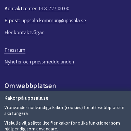
t
Kontaktcenter:
018-727 00 00
e
r
E-post:
uppsala.kommun@uppsala.se
f
ö
Fler kontaktvägar
r
d
e
Pressrum
n
n
Nyheter och pressmeddelanden
a
s
i
Om webbplatsen
d
a
Om webbplatsen
Kakor på uppsala.se
Vi använder nödvändiga kakor (cookies) för att webbplatsen
Allmänna handlingar och diarium
ska fungera.
Behandling av personuppgifter
Vi skulle vilja sätta lite fler kakor för olika funktioner som
hjälper dig som användare.