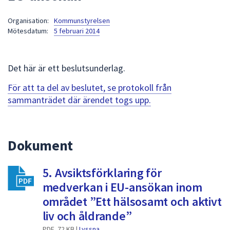
att
Organisation:
Kommunstyrelsen
presenteras
Mötesdatum:
5 februari 2014
under
fältet.
Använd
Det här är ett beslutsunderlag.
piltangenterna
för
För att ta del av beslutet, se protokoll från
att
sammanträdet där ärendet togs upp.
navigera
mellan
sökförslagen
Dokument
och
enter
5. Avsiktsförklaring för
för
att
medverkan i EU-ansökan inom
välja
området ”Ett hälsosamt och aktivt
något
liv och åldrande”
av
PDF, 72 KB |
Lyssna