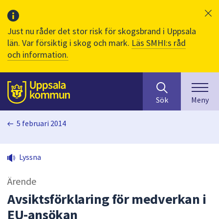
Just nu råder det stor risk för skogsbrand i Uppsala
län. Var försiktig i skog och mark.
Läs SMHI:s råd
och information.
Sök
huvudinnehåll
efter
Till sidans
Sök
Meny
innehåll
på
5 februari 2014
webbplatsen.
När
du
Lyssna
börjar
skriva
Ärende
i
sökfältet
Avsiktsförklaring för medverkan i
kommer
EU-ansökan
sökförslag