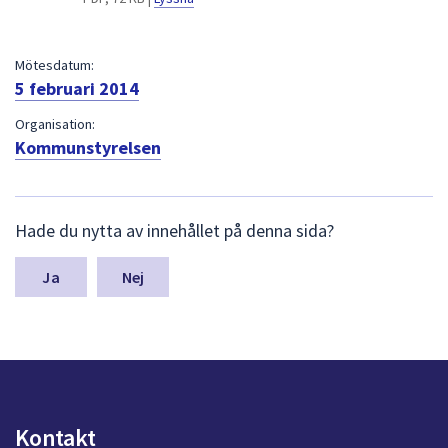
dem.
Mötesdatum:
5 februari 2014
Organisation:
Kommunstyrelsen
L
Hade du nytta av innehållet på denna sida?
ä
m
n
Nej
a
s
y
n
p
u
n
Kontakt
k