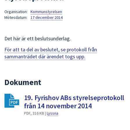
att
Organisation:
Kommunstyrelsen
presenteras
Mötesdatum:
17 december 2014
under
fältet.
Använd
Det här är ett beslutsunderlag.
piltangenterna
för
För att ta del av beslutet, se protokoll från
att
sammanträdet där ärendet togs upp.
navigera
mellan
sökförslagen
Dokument
och
enter
19. Fyrishov ABs styrelseprotokoll
för
att
från 14 november 2014
välja
PDF, 316 KB |
Lyssna
något
av