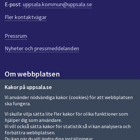
r
E-post:
uppsala.kommun@uppsala.se
f
ö
Fler kontaktvägar
r
d
e
Pressrum
n
n
Nyheter och pressmeddelanden
a
s
i
Om webbplatsen
d
a
Om webbplatsen
Kakor på uppsala.se
Vi använder nödvändiga kakor (cookies) för att webbplatsen
Allmänna handlingar och diarium
ska fungera.
Behandling av personuppgifter
Vi skulle vilja sätta lite fler kakor för olika funktioner som
hjälper dig som användare.
Kakor
Vi vill också sätta kakor för statistik så vi kan analysera och
förbättra webbplatsen.
Språk (other languages)
Du kan när du vill ändra dina inställningar.