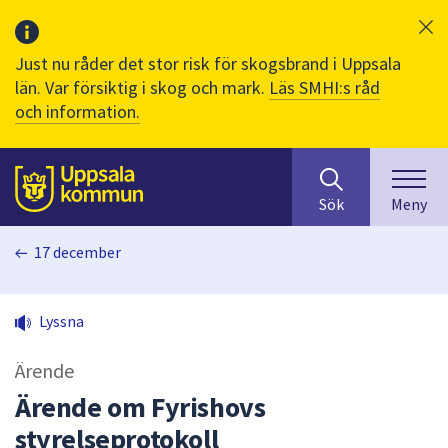
Just nu råder det stor risk för skogsbrand i Uppsala
län. Var försiktig i skog och mark.
Läs SMHI:s råd
och information.
Sök
huvudinnehåll
efter
Till sidans
Sök
Meny
innehåll
på
17 december
webbplatsen.
När
du
Lyssna
börjar
skriva
Ärende
i
sökfältet
Ärende om Fyrishovs
kommer
styrelseprotokoll
sökförslag