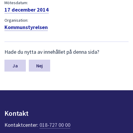
dem.
Mötesdatum:
17 december 2014
Organisation:
Kommunstyrelsen
L
Hade du nytta av innehållet på denna sida?
ä
m
n
Nej
a
s
y
n
p
u
n
Kontakt
k
t
Kontaktcenter:
018-727 00 00
e