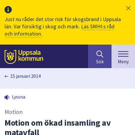
Just nu råder det stor risk för skogsbrand i Uppsala
län. Var försiktig i skog och mark.
Läs SMHI:s råd
och information.
Sök
huvudinnehåll
efter
Till sidans
Sök
Meny
innehåll
på
15 januari 2014
webbplatsen.
När
du
Lyssna
börjar
skriva
Motion
i
sökfältet
Motion om ökad insamling av
kommer
matavfall
sökförslag