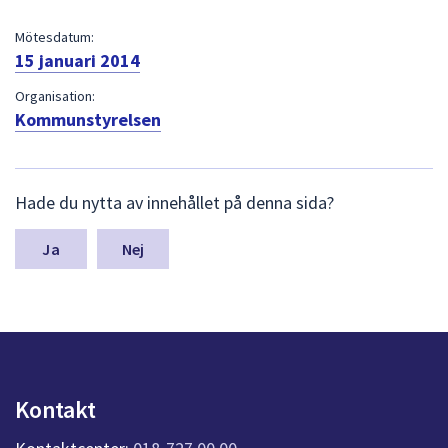
dem.
Mötesdatum:
15 januari 2014
Organisation:
Kommunstyrelsen
L
Hade du nytta av innehållet på denna sida?
ä
m
n
Nej
a
s
y
n
p
u
n
Kontakt
k
t