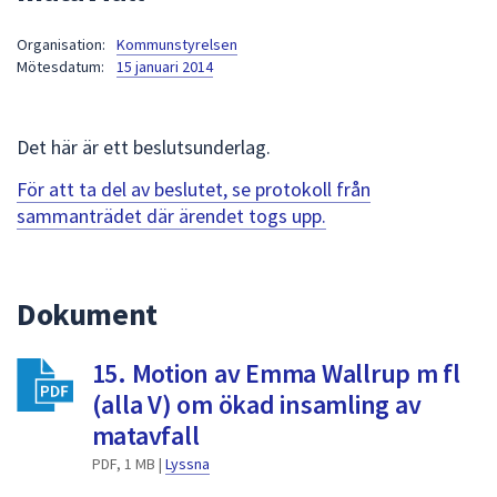
att
Organisation:
Kommunstyrelsen
presenteras
Mötesdatum:
15 januari 2014
under
fältet.
Använd
Det här är ett beslutsunderlag.
piltangenterna
för
För att ta del av beslutet, se protokoll från
att
sammanträdet där ärendet togs upp.
navigera
mellan
sökförslagen
Dokument
och
enter
15. Motion av Emma Wallrup m fl
för
att
(alla V) om ökad insamling av
välja
matavfall
något
PDF, 1 MB |
Lyssna
av