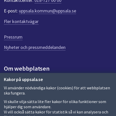
Kontaktcenter:
018-727 00 00
e
r
E-post:
uppsala.kommun@uppsala.se
f
ö
Fler kontaktvägar
r
d
e
Pressrum
n
n
Nyheter och pressmeddelanden
a
s
i
Om webbplatsen
d
a
Om webbplatsen
Kakor på uppsala.se
Vi använder nödvändiga kakor (cookies) för att webbplatsen
Allmänna handlingar och diarium
ska fungera.
Behandling av personuppgifter
Vi skulle vilja sätta lite fler kakor för olika funktioner som
hjälper dig som användare.
Kakor
Vi vill också sätta kakor för statistik så vi kan analysera och