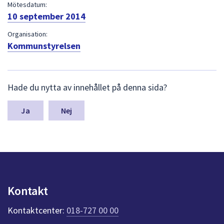
dem.
Mötesdatum:
10 september 2014
Organisation:
Kommunstyrelsen
L
Hade du nytta av innehållet på denna sida?
ä
m
n
Nej
a
s
y
n
p
u
n
Kontakt
k
t
Kontaktcenter:
018-727 00 00
e