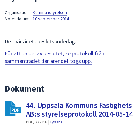
att
Organisation:
Kommunstyrelsen
presenteras
Mötesdatum:
10 september 2014
under
fältet.
Använd
Det här är ett beslutsunderlag.
piltangenterna
för
För att ta del av beslutet, se protokoll från
att
sammanträdet där ärendet togs upp.
navigera
mellan
sökförslagen
Dokument
och
enter
44. Uppsala Kommuns Fastighets
för
att
AB:s styrelseprotokoll 2014-05-14
välja
PDF, 237 KB |
Lyssna
något
av