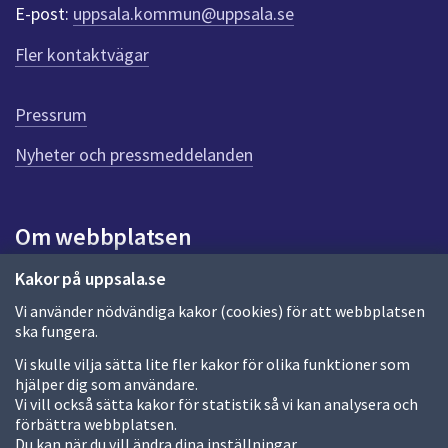
r
E-post:
uppsala.kommun@uppsala.se
f
ö
Fler kontaktvägar
r
d
e
Pressrum
n
n
Nyheter och pressmeddelanden
a
s
i
Om webbplatsen
d
a
Om webbplatsen
Kakor på uppsala.se
Vi använder nödvändiga kakor (cookies) för att webbplatsen
Allmänna handlingar och diarium
ska fungera.
Behandling av personuppgifter
Vi skulle vilja sätta lite fler kakor för olika funktioner som
hjälper dig som användare.
Kakor
Vi vill också sätta kakor för statistik så vi kan analysera och
förbättra webbplatsen.
Språk (other languages)
Du kan när du vill ändra dina inställningar.