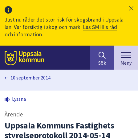
Just nu råder det stor risk för skogsbrand i Uppsala
län. Var försiktig i skog och mark.
Läs SMHI:s råd
och information.
Sök
huvudinnehåll
efter
Till sidans
Sök
Meny
innehåll
på
10 september 2014
webbplatsen.
När
du
Lyssna
börjar
skriva
Ärende
i
sökfältet
Uppsala Kommuns Fastighets
kommer
styrelseprotokoll 2014-05-14
sökförslag