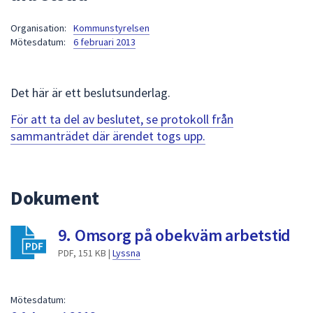
att
Organisation:
Kommunstyrelsen
presenteras
Mötesdatum:
6 februari 2013
under
fältet.
Använd
Det här är ett beslutsunderlag.
piltangenterna
för
För att ta del av beslutet, se protokoll från
att
sammanträdet där ärendet togs upp.
navigera
mellan
sökförslagen
Dokument
och
enter
9. Omsorg på obekväm arbetstid
för
att
PDF, 151 KB |
Lyssna
välja
något
av
Mötesdatum: