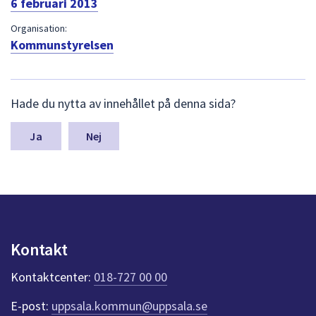
6 februari 2013
dem.
Organisation:
Kommunstyrelsen
L
Hade du nytta av innehållet på denna sida?
ä
m
n
Nej
a
s
y
n
p
u
n
Kontakt
k
t
Kontaktcenter:
018-727 00 00
e
r
E-post:
uppsala.kommun@uppsala.se
f