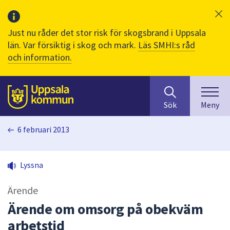
Just nu råder det stor risk för skogsbrand i Uppsala
län. Var försiktig i skog och mark.
Läs SMHI:s råd
och information.
Sök
huvudinnehåll
efter
Till sidans
Sök
Meny
innehåll
på
6 februari 2013
webbplatsen.
När
du
Lyssna
börjar
skriva
Ärende
i
sökfältet
Ärende om omsorg på obekväm
kommer
arbetstid
sökförslag