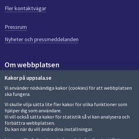
ö
Fler kontaktvägar
r
d
e
Pressrum
n
n
Nyheter och pressmeddelanden
a
s
i
Om webbplatsen
d
a
Om webbplatsen
Kakor på uppsala.se
Vi använder nödvändiga kakor (cookies) för att webbplatsen
Allmänna handlingar och diarium
ska fungera.
Behandling av personuppgifter
Vi skulle vilja sätta lite fler kakor för olika funktioner som
hjälper dig som användare.
Kakor
Vi vill också sätta kakor för statistik så vi kan analysera och
förbättra webbplatsen.
Språk (other languages)
Du kan när du vill ändra dina inställningar.
Tillgänglighetsredogörelse