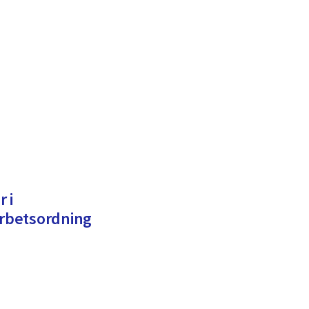
r i
rbetsordning