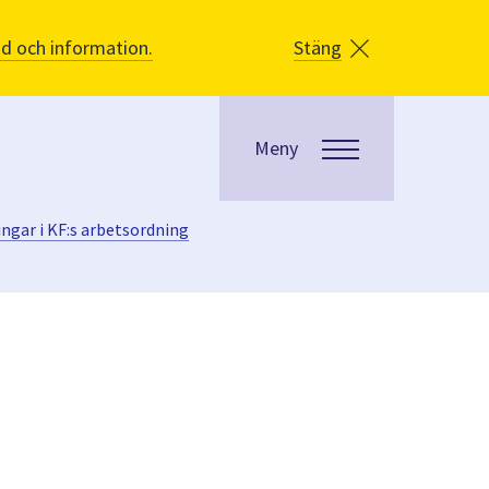
åd och information.
Stäng
Meny
ingar i KF:s arbetsordning