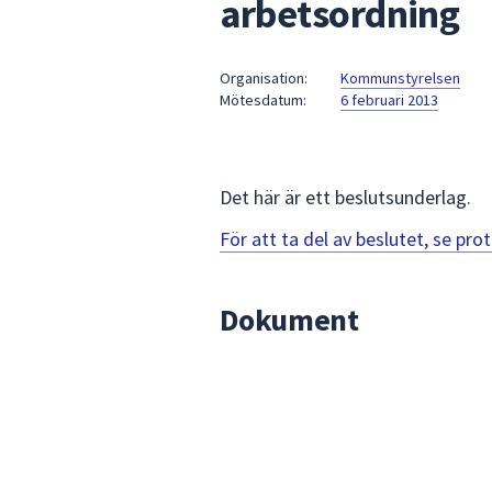
arbetsordning
under
fältet.
Använd
Organisation:
Kommunstyrelsen
piltangenterna
Mötesdatum:
6 februari 2013
för
att
navigera
mellan
Det här är ett beslutsunderlag.
sökförslagen
För att ta del av beslutet, se pr
och
enter
för
Dokument
att
välja
något
av
dem.