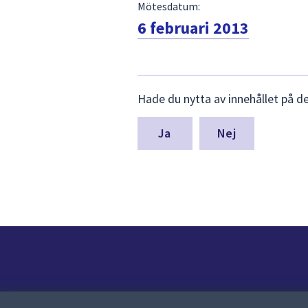
Mötesdatum:
6 februari 2013
Lämna
Hade du nytta av innehållet på d
synpunkter
för
denna
Nej
sida
Kontakt