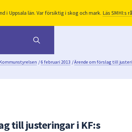
nd i Uppsala län. Var försiktig i skog och mark.
Läs SMHI:s r
Kommunstyrelsen
/
6 februari 2013
/
Ärende om förslag till juster
 till justeringar i KF:s