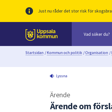
Just nu råder det stor risk för skogsbra
Sök
efter
huvudinnehåll
innehåll
Till sidans
på
webbplatsen.
Startsidan
/
Kommun och politik
/
Organisation
/
När
du
börjar
skriva
Lyssna
i
sökfältet
kommer
Ärende
sökförslag
att
Ärende om förslag
presenteras