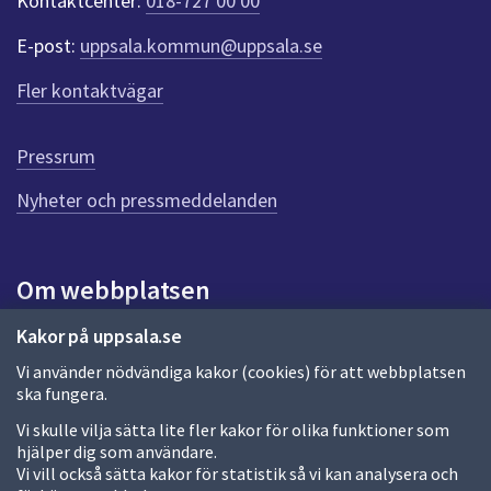
Kontaktcenter:
018-727 00 00
e
r
E-post:
uppsala.kommun@uppsala.se
f
ö
Fler kontaktvägar
r
d
e
Pressrum
n
n
Nyheter och pressmeddelanden
a
s
i
Om webbplatsen
d
a
Om webbplatsen
Kakor på uppsala.se
Vi använder nödvändiga kakor (cookies) för att webbplatsen
Allmänna handlingar och diarium
ska fungera.
Behandling av personuppgifter
Vi skulle vilja sätta lite fler kakor för olika funktioner som
hjälper dig som användare.
Kakor
Vi vill också sätta kakor för statistik så vi kan analysera och