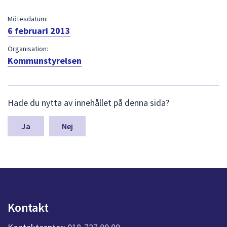
dem.
Mötesdatum:
6 februari 2013
Organisation:
Kommunstyrelsen
L
Hade du nytta av innehållet på denna sida?
ä
m
n
Nej
a
s
y
n
p
u
n
Kontakt
k
t