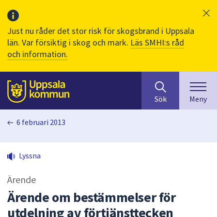
Just nu råder det stor risk för skogsbrand i Uppsala
län. Var försiktig i skog och mark.
Läs SMHI:s råd
och information.
Sök
huvudinnehåll
efter
Till sidans
Sök
Meny
innehåll
på
6 februari 2013
webbplatsen.
När
du
Lyssna
börjar
skriva
Ärende
i
sökfältet
Ärende om bestämmelser för
kommer
utdelning av förtjänsttecken
sökförslag