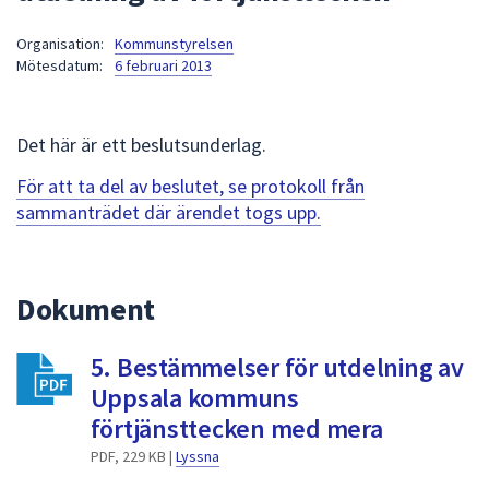
att
Organisation:
Kommunstyrelsen
presenteras
Mötesdatum:
6 februari 2013
under
fältet.
Använd
Det här är ett beslutsunderlag.
piltangenterna
för
För att ta del av beslutet, se protokoll från
att
sammanträdet där ärendet togs upp.
navigera
mellan
sökförslagen
Dokument
och
enter
5. Bestämmelser för utdelning av
för
att
Uppsala kommuns
välja
förtjänsttecken med mera
något
PDF, 229 KB |
Lyssna
av