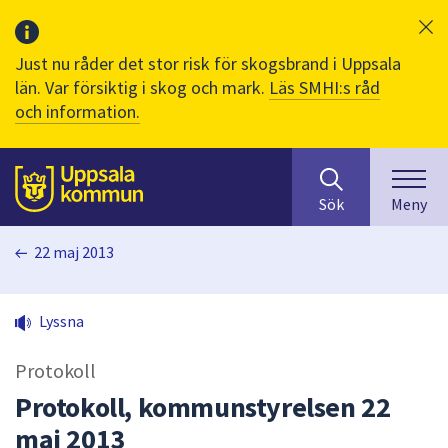
Just nu råder det stor risk för skogsbrand i Uppsala
län. Var försiktig i skog och mark.
Läs SMHI:s råd
och information.
Sök
huvudinnehåll
efter
Till sidans
Sök
Meny
innehåll
på
22 maj 2013
webbplatsen.
När
du
Lyssna
börjar
skriva
Protokoll
i
sökfältet
Protokoll, kommunstyrelsen 22
kommer
maj 2013
sökförslag