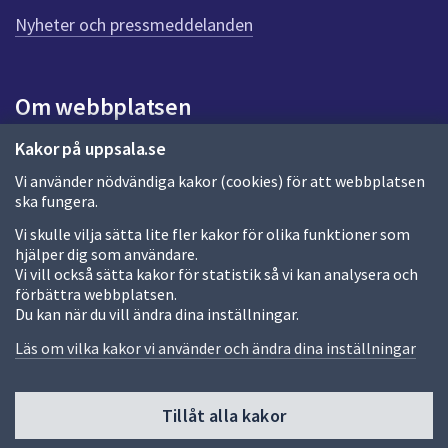
n
n
Nyheter och pressmeddelanden
a
s
i
Om webbplatsen
d
a
Om webbplatsen
Kakor på uppsala.se
Vi använder nödvändiga kakor (cookies) för att webbplatsen
Allmänna handlingar och diarium
ska fungera.
Behandling av personuppgifter
Vi skulle vilja sätta lite fler kakor för olika funktioner som
hjälper dig som användare.
Kakor
Vi vill också sätta kakor för statistik så vi kan analysera och
förbättra webbplatsen.
Språk (other languages)
Du kan när du vill ändra dina inställningar.
Tillgänglighetsredogörelse
Läs om vilka kakor vi använder och ändra dina inställningar
Tillåt alla kakor
Fler sätt att följa oss