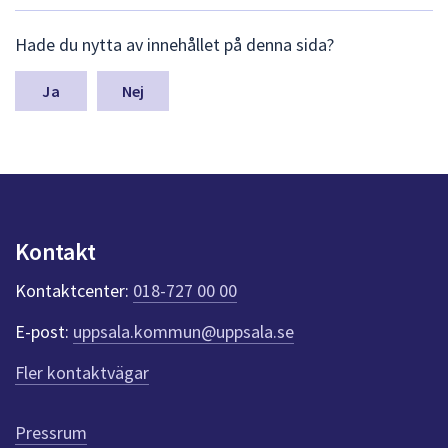
dem.
L
Hade du nytta av innehållet på denna sida?
ä
m
n
Nej
a
s
y
n
p
u
n
Kontakt
k
t
Kontaktcenter:
018-727 00 00
e
r
E-post:
uppsala.kommun@uppsala.se
f
ö
Fler kontaktvägar
r
d
e
Pressrum