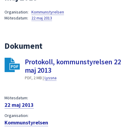
att
Organisation:
Kommunstyrelsen
presenteras
Mötesdatum:
22 maj 2013
under
fältet.
Använd
piltangenterna
Dokument
för
att
Protokoll, kommunstyrelsen 22
navigera
maj 2013
mellan
sökförslagen
PDF, 2 MB |
Lyssna
och
enter
Mötesdatum:
för
22 maj 2013
att
välja
Organisation:
något
Kommunstyrelsen
av