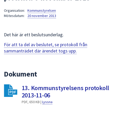
att
Organisation:
Kommunstyrelsen
presenteras
Mötesdatum:
20 november 2013
under
fältet.
Använd
Det här är ett beslutsunderlag.
piltangenterna
för
För att ta del av beslutet, se protokoll från
att
sammanträdet där ärendet togs upp.
navigera
mellan
sökförslagen
Dokument
och
enter
13. Kommunstyrelsens protokoll
för
att
2013-11-06
välja
PDF, 650 KB |
Lyssna
något
av