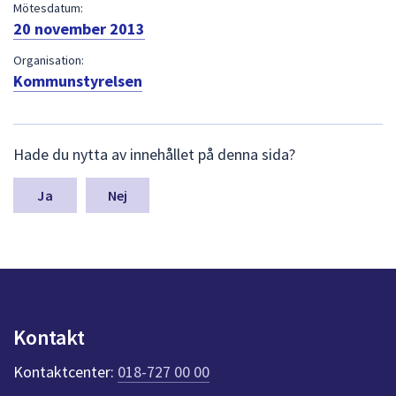
dem.
Mötesdatum:
20 november 2013
Organisation:
Kommunstyrelsen
L
Hade du nytta av innehållet på denna sida?
ä
m
n
Nej
a
s
y
n
p
u
n
Kontakt
k
t
Kontaktcenter:
018-727 00 00
e