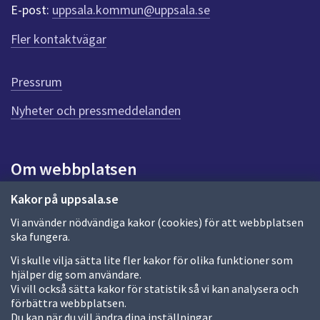
r
E-post:
uppsala.kommun@uppsala.se
f
ö
Fler kontaktvägar
r
d
e
Pressrum
n
n
Nyheter och pressmeddelanden
a
s
i
Om webbplatsen
d
a
Om webbplatsen
Kakor på uppsala.se
Vi använder nödvändiga kakor (cookies) för att webbplatsen
Allmänna handlingar och diarium
ska fungera.
Behandling av personuppgifter
Vi skulle vilja sätta lite fler kakor för olika funktioner som
hjälper dig som användare.
Kakor
Vi vill också sätta kakor för statistik så vi kan analysera och
förbättra webbplatsen.
Språk (other languages)
Du kan när du vill ändra dina inställningar.