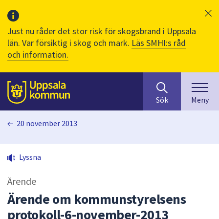
Just nu råder det stor risk för skogsbrand i Uppsala
län. Var försiktig i skog och mark.
Läs SMHI:s råd
och information.
Sök
huvudinnehåll
efter
Till sidans
Sök
Meny
innehåll
på
20 november 2013
webbplatsen.
När
du
Lyssna
börjar
skriva
Ärende
i
sökfältet
Ärende om kommunstyrelsens
kommer
protokoll-6-november-2013
sökförslag