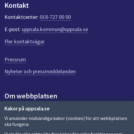
n
Kontakt
k
t
Kontaktcenter:
018-727 00 00
e
r
E-post:
uppsala.kommun@uppsala.se
f
ö
Fler kontaktvägar
r
d
e
Pressrum
n
n
Nyheter och pressmeddelanden
a
s
i
Om webbplatsen
d
a
Om webbplatsen
Kakor på uppsala.se
Vi använder nödvändiga kakor (cookies) för att webbplatsen
Allmänna handlingar och diarium
ska fungera.
Behandling av personuppgifter
Vi skulle vilja sätta lite fler kakor för olika funktioner som