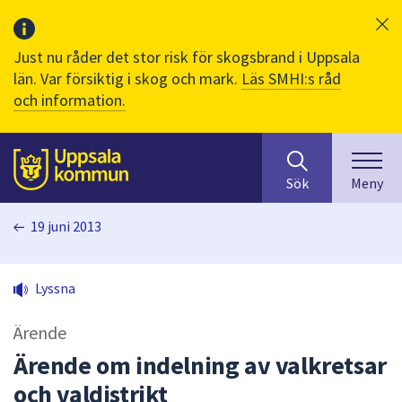
Just nu råder det stor risk för skogsbrand i Uppsala
län. Var försiktig i skog och mark.
Läs SMHI:s råd
och information.
Sök
huvudinnehåll
efter
Till sidans
Sök
Meny
innehåll
på
19 juni 2013
webbplatsen.
När
du
Lyssna
börjar
skriva
Ärende
i
sökfältet
Ärende om indelning av valkretsar
kommer
och valdistrikt
sökförslag