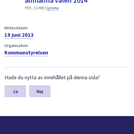
allmänna valen 2014
dem.
PDF, 12 MB |
Lyssna
Mötesdatum:
19 juni 2013
Organisation:
Kommunstyrelsen
L
Hade du nytta av innehållet på denna sida?
ä
m
n
Nej
a
s
y
n
p
u