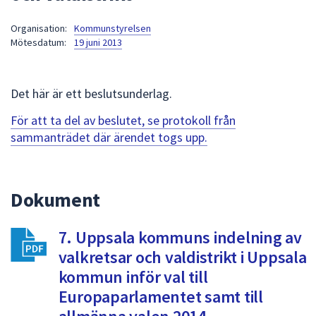
att
Organisation:
Kommunstyrelsen
presenteras
Mötesdatum:
19 juni 2013
under
fältet.
Använd
Det här är ett beslutsunderlag.
piltangenterna
för
För att ta del av beslutet, se protokoll från
att
sammanträdet där ärendet togs upp.
navigera
mellan
sökförslagen
Dokument
och
enter
7. Uppsala kommuns indelning av
för
att
valkretsar och valdistrikt i Uppsala
välja
kommun inför val till
något
Europaparlamentet samt till
av