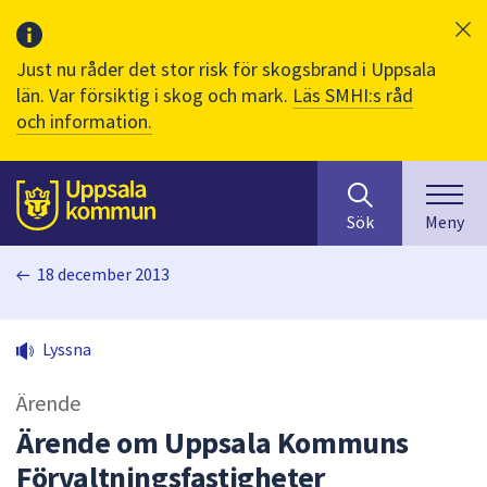
Just nu råder det stor risk för skogsbrand i Uppsala
län. Var försiktig i skog och mark.
Läs SMHI:s råd
och information.
Sök
huvudinnehåll
efter
Till sidans
Sök
Meny
innehåll
på
18 december 2013
webbplatsen.
När
du
Lyssna
börjar
skriva
Ärende
i
sökfältet
Ärende om Uppsala Kommuns
kommer
Förvaltningsfastigheter
sökförslag