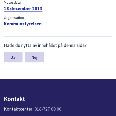
dem.
Mötesdatum:
18 december 2013
Organisation:
Kommunstyrelsen
L
Hade du nytta av innehållet på denna sida?
ä
m
n
Nej
a
s
y
n
p
u
n
Kontakt
k
t
Kontaktcenter:
018-727 00 00
e