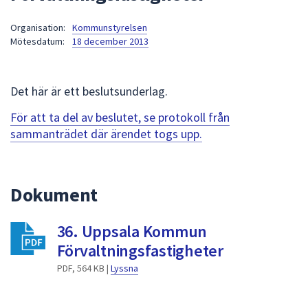
att
Organisation:
Kommunstyrelsen
presenteras
Mötesdatum:
18 december 2013
under
fältet.
Använd
Det här är ett beslutsunderlag.
piltangenterna
för
För att ta del av beslutet, se protokoll från
att
sammanträdet där ärendet togs upp.
navigera
mellan
sökförslagen
Dokument
och
enter
36. Uppsala Kommun
för
att
Förvaltningsfastigheter
välja
PDF, 564 KB |
Lyssna
något
av