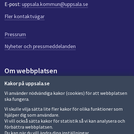
r
E-post:
uppsala.kommun@uppsala.se
f
ö
Fler kontaktvägar
r
d
e
Pressrum
n
n
Nyheter och pressmeddelanden
a
s
i
Om webbplatsen
d
a
Om webbplatsen
Kakor på uppsala.se
Vi använder nödvändiga kakor (cookies) för att webbplatsen
Allmänna handlingar och diarium
ska fungera.
Behandling av personuppgifter
Vi skulle vilja sätta lite fler kakor för olika funktioner som
hjälper dig som användare.
Kakor
Vi vill också sätta kakor för statistik så vi kan analysera och
förbättra webbplatsen.
Språk (other languages)
Du kan när du vill ändra dina inställningar.