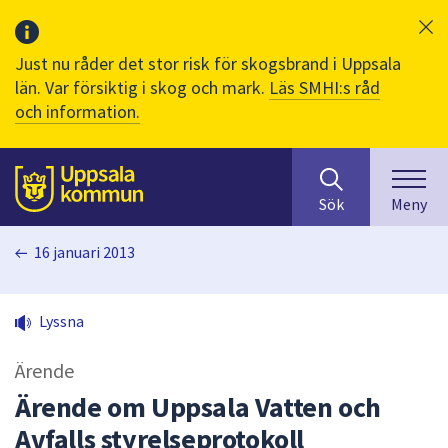
Just nu råder det stor risk för skogsbrand i Uppsala
län. Var försiktig i skog och mark.
Läs SMHI:s råd
och information.
Sök
huvudinnehåll
efter
Till sidans
Sök
Meny
innehåll
på
16 januari 2013
webbplatsen.
När
du
Lyssna
börjar
skriva
Ärende
i
sökfältet
Ärende om Uppsala Vatten och
kommer
Avfalls styrelseprotokoll
sökförslag