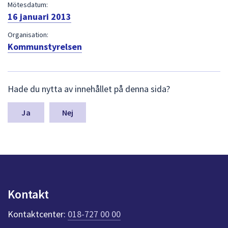
dem.
Mötesdatum:
16 januari 2013
Organisation:
Kommunstyrelsen
L
Hade du nytta av innehållet på denna sida?
ä
m
n
Nej
a
s
y
n
p
u
n
Kontakt
k
t
Kontaktcenter:
018-727 00 00
e