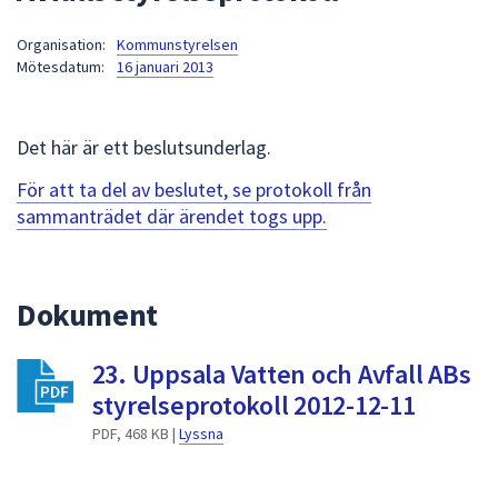
att
Organisation:
Kommunstyrelsen
presenteras
Mötesdatum:
16 januari 2013
under
fältet.
Använd
Det här är ett beslutsunderlag.
piltangenterna
för
För att ta del av beslutet, se protokoll från
att
sammanträdet där ärendet togs upp.
navigera
mellan
sökförslagen
Dokument
och
enter
23. Uppsala Vatten och Avfall ABs
för
att
styrelseprotokoll 2012-12-11
välja
PDF, 468 KB |
Lyssna
något
av